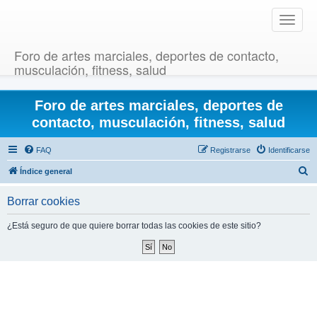
T
o
g
Foro de artes marciales, deportes de contacto,
g
musculación, fitness, salud
l
e
Foro de artes marciales, deportes de
n
a
contacto, musculación, fitness, salud
v
i
FAQ
Registrarse
Identificarse
g
B
Índice general
a
u
t
Borrar cookies
i
s
o
c
¿Está seguro de que quiere borrar todas las cookies de este sitio?
n
a
r