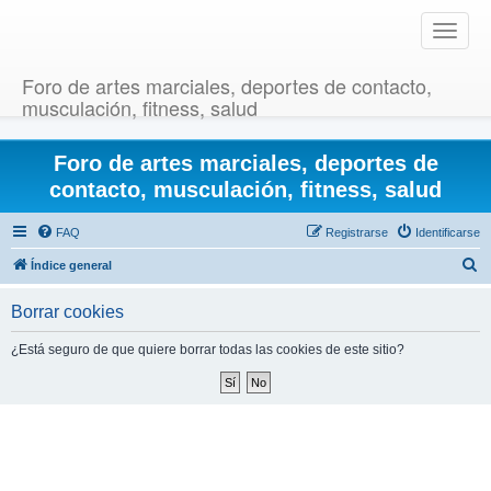
T
o
g
Foro de artes marciales, deportes de contacto,
g
musculación, fitness, salud
l
e
Foro de artes marciales, deportes de
n
a
contacto, musculación, fitness, salud
v
i
FAQ
Registrarse
Identificarse
g
B
Índice general
a
u
t
Borrar cookies
i
s
o
c
¿Está seguro de que quiere borrar todas las cookies de este sitio?
n
a
r