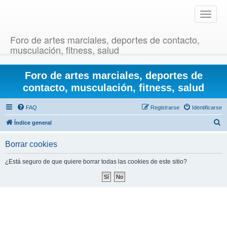
T
o
g
Foro de artes marciales, deportes de contacto,
g
musculación, fitness, salud
l
e
Foro de artes marciales, deportes de
n
a
contacto, musculación, fitness, salud
v
i
FAQ
Registrarse
Identificarse
g
B
Índice general
a
u
t
Borrar cookies
i
s
o
c
¿Está seguro de que quiere borrar todas las cookies de este sitio?
n
a
r