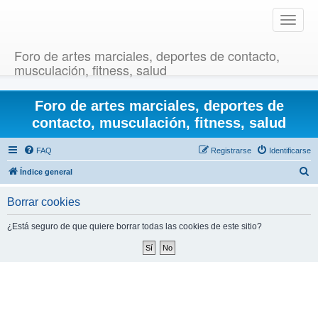
T
o
g
Foro de artes marciales, deportes de contacto,
g
musculación, fitness, salud
l
e
Foro de artes marciales, deportes de
n
a
contacto, musculación, fitness, salud
v
i
FAQ
Registrarse
Identificarse
g
B
Índice general
a
u
t
Borrar cookies
i
s
o
c
¿Está seguro de que quiere borrar todas las cookies de este sitio?
n
a
r