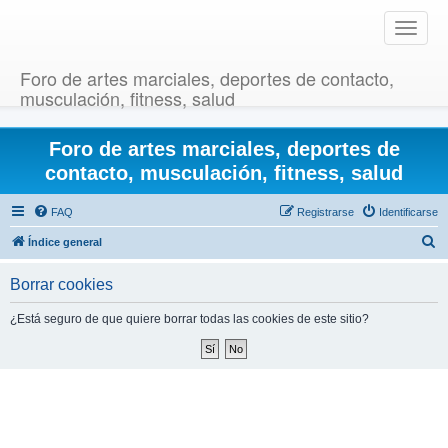
T
o
g
Foro de artes marciales, deportes de contacto,
g
musculación, fitness, salud
l
e
Foro de artes marciales, deportes de
n
a
contacto, musculación, fitness, salud
v
i
FAQ
Registrarse
Identificarse
g
B
Índice general
a
u
t
Borrar cookies
i
s
o
c
¿Está seguro de que quiere borrar todas las cookies de este sitio?
n
a
r