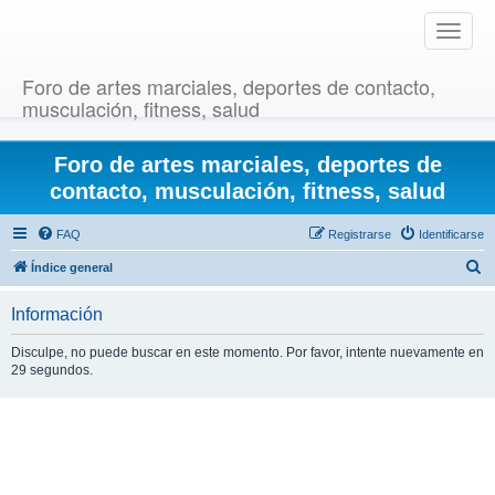
T
o
g
Foro de artes marciales, deportes de contacto,
g
musculación, fitness, salud
l
e
Foro de artes marciales, deportes de
n
a
contacto, musculación, fitness, salud
v
i
FAQ
Registrarse
Identificarse
g
B
Índice general
a
u
t
Información
i
s
o
c
Disculpe, no puede buscar en este momento. Por favor, intente nuevamente en
n
29 segundos.
a
r