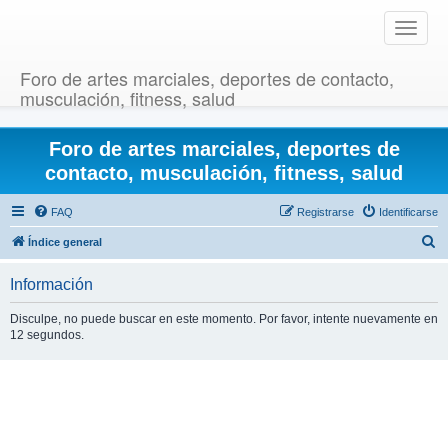
T
o
g
Foro de artes marciales, deportes de contacto,
g
musculación, fitness, salud
l
e
Foro de artes marciales, deportes de
n
a
contacto, musculación, fitness, salud
v
i
FAQ
Registrarse
Identificarse
g
B
Índice general
a
u
t
Información
i
s
o
c
Disculpe, no puede buscar en este momento. Por favor, intente nuevamente en
n
12 segundos.
a
r