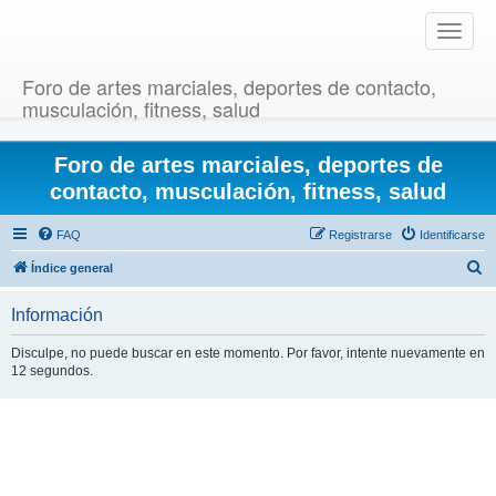
T
o
g
Foro de artes marciales, deportes de contacto,
g
musculación, fitness, salud
l
e
Foro de artes marciales, deportes de
n
a
contacto, musculación, fitness, salud
v
i
FAQ
Registrarse
Identificarse
g
B
Índice general
a
u
t
Información
i
s
o
c
Disculpe, no puede buscar en este momento. Por favor, intente nuevamente en
n
12 segundos.
a
r