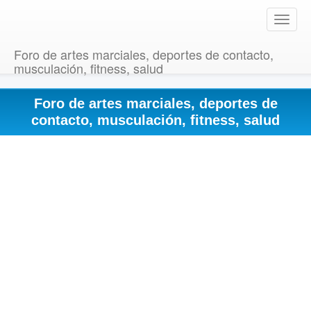
T
o
g
Foro de artes marciales, deportes de contacto,
g
musculación, fitness, salud
l
e
Foro de artes marciales, deportes de
n
a
contacto, musculación, fitness, salud
v
i
g
a
t
i
o
n