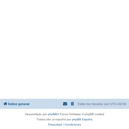
Índice general
Todos los horarios son
UTC+02:00
Desarrollado por
phpBB
® Forum Software © phpBB Limited
Traducción al español por
phpBB España
Privacidad
|
Condiciones