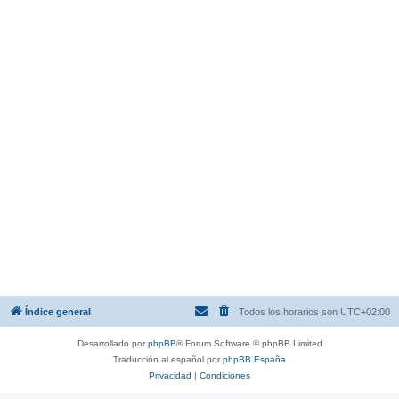
Índice general
Todos los horarios son
UTC+02:00
Desarrollado por
phpBB
® Forum Software © phpBB Limited
Traducción al español por
phpBB España
Privacidad
|
Condiciones