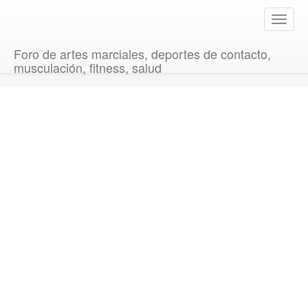
T
o
g
Foro de artes marciales, deportes de contacto,
g
musculación, fitness, salud
l
e
n
a
v
i
g
a
t
i
o
n