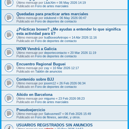
Último mensaje por
LluisXim
«
06 May 2026 14:19
Publicado en
Foro de artes marciales
Quedadas para practicar artes marciales
Último mensaje por
edubond
«
06 May 2026 00:47
Publicado en
Foro de deportes de contacto
¿Prácticas boxeo? ¿Me ayudas a entender lo que significa
esta actividad para tí?
Último mensaje por
IsaBoxeoAntropo
«
14 Abr 2026 11:16
Publicado en
Foro de deportes de contacto
WOW Vendrá a Galicia
Último mensaje por
deportecontacto
«
20 Mar 2026 11:19
Publicado en
Foro de deportes de contacto
Encuentro Regional Buguei
Último mensaje por
zay
«
10 Mar 2026 12:17
Publicado en
Tablón de anuncios
Contenido sobre BJJ
Último mensaje por
josem12
«
26 Feb 2026 06:34
Publicado en
Foro de deportes de contacto
Aikido en Barcelona
Último mensaje por
migumo
«
23 Feb 2026 08:23
Publicado en
Foro de artes marciales
Pseudoejercicio
Último mensaje por
Salvusmed7
«
06 Feb 2026 15:49
Publicado en
Foro de fitness, aerobic, y otros.
USUARIOS REGISTRADOS SIN ANUNCIOS
Último mensaje por
admin
«
22 Ene 2026 14:52