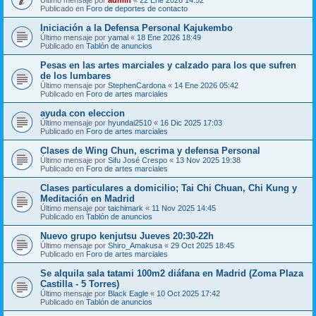
Publicado en
Foro de deportes de contacto
Iniciación a la Defensa Personal Kajukembo
Último mensaje por
yamal
«
18 Ene 2026 18:49
Publicado en
Tablón de anuncios
Pesas en las artes marciales y calzado para los que sufren
de los lumbares
Último mensaje por
StephenCardona
«
14 Ene 2026 05:42
Publicado en
Foro de artes marciales
ayuda con eleccion
Último mensaje por
hyundai2510
«
16 Dic 2025 17:03
Publicado en
Foro de artes marciales
Clases de Wing Chun, escrima y defensa Personal
Último mensaje por
Sifu José Crespo
«
13 Nov 2025 19:38
Publicado en
Foro de artes marciales
Clases particulares a domicilio; Tai Chi Chuan, Chi Kung y
Meditación en Madrid
Último mensaje por
taichimark
«
11 Nov 2025 14:45
Publicado en
Tablón de anuncios
Nuevo grupo kenjutsu Jueves 20:30-22h
Último mensaje por
Shiro_Amakusa
«
29 Oct 2025 18:45
Publicado en
Foro de artes marciales
Se alquila sala tatami 100m2 diáfana en Madrid (Zoma Plaza
Castilla - 5 Torres)
Último mensaje por
Black Eagle
«
10 Oct 2025 17:42
Publicado en
Tablón de anuncios