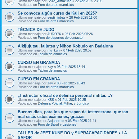
Último mensaje por
Shiro_Amakusa
«
22 Abr 2025 23:06
Publicado en
Foro de artes marciales
Se convoca algún curso de Kali en 2025?
Último mensaje por
septimiobaz
«
28 Feb 2025 11:00
Publicado en
Foro de artes marciales
TÉCNICA DE JUDO
Último mensaje por
JUDO76
«
26 Feb 2025 05:26
Publicado en
Foro de deportes de contacto
Aikijujutsu, Iaijutsu y Nihon Kobudo en Badalona
Último mensaje por
mu_kun
«
07 Feb 2025 20:57
Publicado en
Tablón de anuncios
CURSO EN GRANADA
Último mensaje por
zay
«
03 Feb 2025 18:44
Publicado en
Tablón de anuncios
CURSO EN GRANADA
Último mensaje por
zay
«
03 Feb 2025 18:43
Publicado en
Foro de artes marciales
¿Instructor oficial de defensa personal militar....?
Último mensaje por
KSS
«
01 Feb 2025 10:25
Publicado en
Defensa Policial, Militar, y Jurídico
Buenos días, para los que sepan de testosterona, que tan
mal estás estos exámenes, gracias
Último mensaje por
Alejandro c
«
03 Ene 2025 21:41
Publicado en
Foro de Salud y Lesiones
TALLER de JEET KUNE DO y SUPRACAPACIDADES • LA
SAFOR