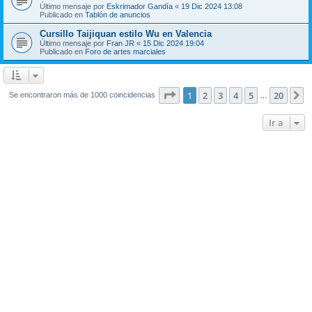
Último mensaje por
Eskrimador Gandía
«
19 Dic 2024 13:08
Publicado en
Tablón de anuncios
Cursillo Taijiquan estilo Wu en Valencia
Último mensaje por
Fran JR
«
15 Dic 2024 19:04
Publicado en
Foro de artes marciales
Página
1
de
20
1
2
3
4
5
20
S
Se encontraron más de 1000 coincidencias
…
Ir a