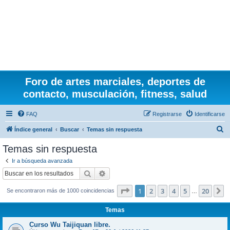
Foro de artes marciales, deportes de
contacto, musculación, fitness, salud
FAQ
Registrarse
Identificarse
B
Índice general
Buscar
Temas sin respuesta
u
Temas sin respuesta
s
Ir a búsqueda avanzada
c
Buscar
Búsqueda avanzada
a
Página
1
de
20
1
2
3
4
5
20
S
Se encontraron más de 1000 coincidencias
r
…
Temas
Curso Wu Taijiquan libre.