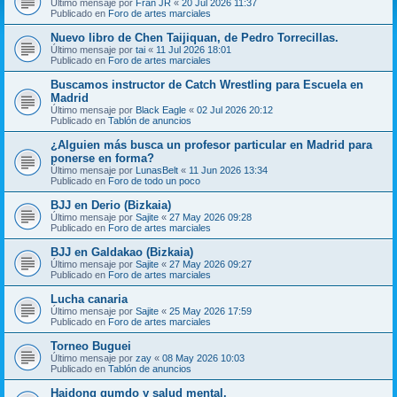
Último mensaje por
Fran JR
«
20 Jul 2026 11:37
Publicado en
Foro de artes marciales
Nuevo libro de Chen Taijiquan, de Pedro Torrecillas.
Último mensaje por
tai
«
11 Jul 2026 18:01
Publicado en
Foro de artes marciales
Buscamos instructor de Catch Wrestling para Escuela en
Madrid
Último mensaje por
Black Eagle
«
02 Jul 2026 20:12
Publicado en
Tablón de anuncios
¿Alguien más busca un profesor particular en Madrid para
ponerse en forma?
Último mensaje por
LunasBelt
«
11 Jun 2026 13:34
Publicado en
Foro de todo un poco
BJJ en Derio (Bizkaia)
Último mensaje por
Sajite
«
27 May 2026 09:28
Publicado en
Foro de artes marciales
BJJ en Galdakao (Bizkaia)
Último mensaje por
Sajite
«
27 May 2026 09:27
Publicado en
Foro de artes marciales
Lucha canaria
Último mensaje por
Sajite
«
25 May 2026 17:59
Publicado en
Foro de artes marciales
Torneo Buguei
Último mensaje por
zay
«
08 May 2026 10:03
Publicado en
Tablón de anuncios
Haidong gumdo y salud mental.