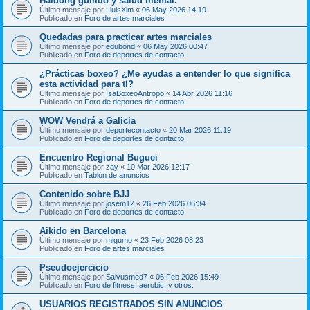
Haidong gumdo y salud mental.
Último mensaje por
LluisXim
«
06 May 2026 14:19
Publicado en
Foro de artes marciales
Quedadas para practicar artes marciales
Último mensaje por
edubond
«
06 May 2026 00:47
Publicado en
Foro de deportes de contacto
¿Prácticas boxeo? ¿Me ayudas a entender lo que significa
esta actividad para tí?
Último mensaje por
IsaBoxeoAntropo
«
14 Abr 2026 11:16
Publicado en
Foro de deportes de contacto
WOW Vendrá a Galicia
Último mensaje por
deportecontacto
«
20 Mar 2026 11:19
Publicado en
Foro de deportes de contacto
Encuentro Regional Buguei
Último mensaje por
zay
«
10 Mar 2026 12:17
Publicado en
Tablón de anuncios
Contenido sobre BJJ
Último mensaje por
josem12
«
26 Feb 2026 06:34
Publicado en
Foro de deportes de contacto
Aikido en Barcelona
Último mensaje por
migumo
«
23 Feb 2026 08:23
Publicado en
Foro de artes marciales
Pseudoejercicio
Último mensaje por
Salvusmed7
«
06 Feb 2026 15:49
Publicado en
Foro de fitness, aerobic, y otros.
USUARIOS REGISTRADOS SIN ANUNCIOS