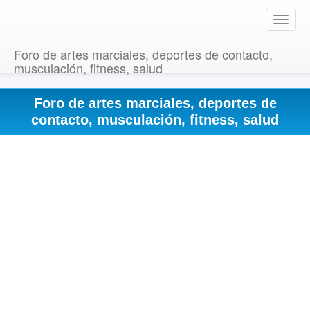
T
o
g
Foro de artes marciales, deportes de contacto,
g
musculación, fitness, salud
l
e
Foro de artes marciales, deportes de
n
a
contacto, musculación, fitness, salud
v
i
g
a
t
i
o
n