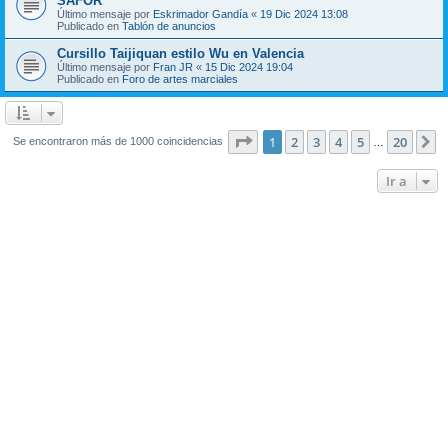
SAFOR
Último mensaje por
Eskrimador Gandía
«
19 Dic 2024 13:08
Publicado en
Tablón de anuncios
Cursillo Taijiquan estilo Wu en Valencia
Último mensaje por
Fran JR
«
15 Dic 2024 19:04
Publicado en
Foro de artes marciales
Página
1
de
20
1
2
3
4
5
20
S
Se encontraron más de 1000 coincidencias
…
Ir a