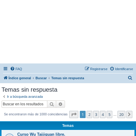
FAQ
Registrarse
Identificarse
B
Índice general
Buscar
Temas sin respuesta
u
Temas sin respuesta
s
Ir a búsqueda avanzada
c
Buscar
Búsqueda avanzada
a
Página
1
de
20
1
2
3
4
5
20
S
Se encontraron más de 1000 coincidencias
r
…
Temas
Curso Wu Taijiquan libre.