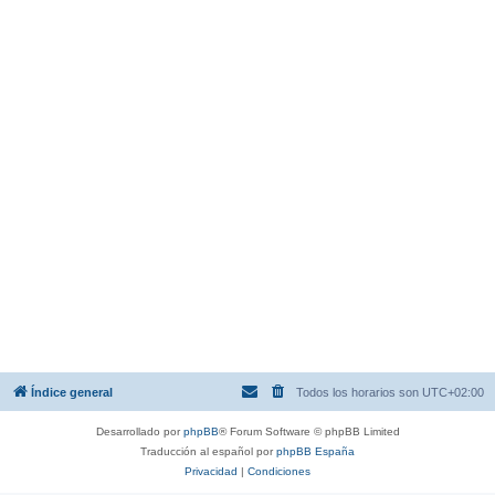
Índice general
Todos los horarios son
UTC+02:00
Desarrollado por
phpBB
® Forum Software © phpBB Limited
Traducción al español por
phpBB España
Privacidad
|
Condiciones