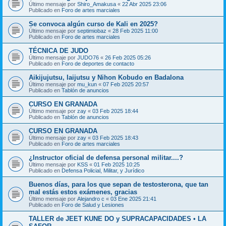
Último mensaje por
Shiro_Amakusa
«
22 Abr 2025 23:06
Publicado en
Foro de artes marciales
Se convoca algún curso de Kali en 2025?
Último mensaje por
septimiobaz
«
28 Feb 2025 11:00
Publicado en
Foro de artes marciales
TÉCNICA DE JUDO
Último mensaje por
JUDO76
«
26 Feb 2025 05:26
Publicado en
Foro de deportes de contacto
Aikijujutsu, Iaijutsu y Nihon Kobudo en Badalona
Último mensaje por
mu_kun
«
07 Feb 2025 20:57
Publicado en
Tablón de anuncios
CURSO EN GRANADA
Último mensaje por
zay
«
03 Feb 2025 18:44
Publicado en
Tablón de anuncios
CURSO EN GRANADA
Último mensaje por
zay
«
03 Feb 2025 18:43
Publicado en
Foro de artes marciales
¿Instructor oficial de defensa personal militar....?
Último mensaje por
KSS
«
01 Feb 2025 10:25
Publicado en
Defensa Policial, Militar, y Jurídico
Buenos días, para los que sepan de testosterona, que tan
mal estás estos exámenes, gracias
Último mensaje por
Alejandro c
«
03 Ene 2025 21:41
Publicado en
Foro de Salud y Lesiones
TALLER de JEET KUNE DO y SUPRACAPACIDADES • LA