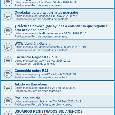
Último mensaje por
LluisXim
«
06 May 2026 14:19
Publicado en
Foro de artes marciales
Quedadas para practicar artes marciales
Último mensaje por
edubond
«
06 May 2026 00:47
Publicado en
Foro de deportes de contacto
¿Prácticas boxeo? ¿Me ayudas a entender lo que significa
esta actividad para tí?
Último mensaje por
IsaBoxeoAntropo
«
14 Abr 2026 11:16
Publicado en
Foro de deportes de contacto
WOW Vendrá a Galicia
Último mensaje por
deportecontacto
«
20 Mar 2026 11:19
Publicado en
Foro de deportes de contacto
Encuentro Regional Buguei
Último mensaje por
zay
«
10 Mar 2026 12:17
Publicado en
Tablón de anuncios
Contenido sobre BJJ
Último mensaje por
josem12
«
26 Feb 2026 06:34
Publicado en
Foro de deportes de contacto
Aikido en Barcelona
Último mensaje por
migumo
«
23 Feb 2026 08:23
Publicado en
Foro de artes marciales
Pseudoejercicio
Último mensaje por
Salvusmed7
«
06 Feb 2026 15:49
Publicado en
Foro de fitness, aerobic, y otros.
USUARIOS REGISTRADOS SIN ANUNCIOS
Último mensaje por
admin
«
22 Ene 2026 14:52