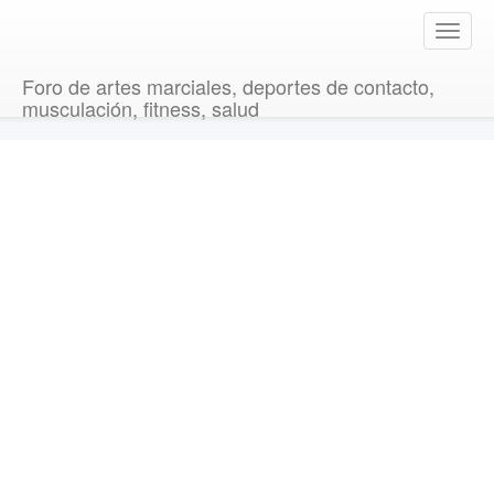
T
o
g
Foro de artes marciales, deportes de contacto,
g
musculación, fitness, salud
l
e
n
a
v
i
g
a
t
i
o
n