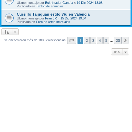
Último mensaje por
Eskrimador Gandía
«
19 Dic 2024 13:08
Publicado en
Tablón de anuncios
Cursillo Taijiquan estilo Wu en Valencia
Último mensaje por
Fran JR
«
15 Dic 2024 19:04
Publicado en
Foro de artes marciales
Página
1
de
20
1
2
3
4
5
20
S
Se encontraron más de 1000 coincidencias
…
Ir a