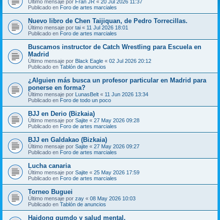
Último mensaje por
Fran JR
«
20 Jul 2026 11:37
Publicado en
Foro de artes marciales
Nuevo libro de Chen Taijiquan, de Pedro Torrecillas.
Último mensaje por
tai
«
11 Jul 2026 18:01
Publicado en
Foro de artes marciales
Buscamos instructor de Catch Wrestling para Escuela en
Madrid
Último mensaje por
Black Eagle
«
02 Jul 2026 20:12
Publicado en
Tablón de anuncios
¿Alguien más busca un profesor particular en Madrid para
ponerse en forma?
Último mensaje por
LunasBelt
«
11 Jun 2026 13:34
Publicado en
Foro de todo un poco
BJJ en Derio (Bizkaia)
Último mensaje por
Sajite
«
27 May 2026 09:28
Publicado en
Foro de artes marciales
BJJ en Galdakao (Bizkaia)
Último mensaje por
Sajite
«
27 May 2026 09:27
Publicado en
Foro de artes marciales
Lucha canaria
Último mensaje por
Sajite
«
25 May 2026 17:59
Publicado en
Foro de artes marciales
Torneo Buguei
Último mensaje por
zay
«
08 May 2026 10:03
Publicado en
Tablón de anuncios
Haidong gumdo y salud mental.