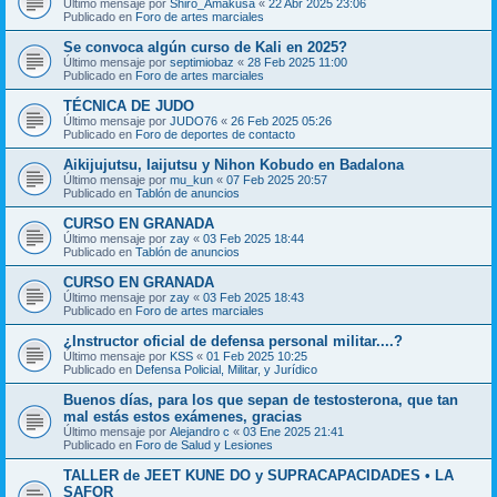
Último mensaje por
Shiro_Amakusa
«
22 Abr 2025 23:06
Publicado en
Foro de artes marciales
Se convoca algún curso de Kali en 2025?
Último mensaje por
septimiobaz
«
28 Feb 2025 11:00
Publicado en
Foro de artes marciales
TÉCNICA DE JUDO
Último mensaje por
JUDO76
«
26 Feb 2025 05:26
Publicado en
Foro de deportes de contacto
Aikijujutsu, Iaijutsu y Nihon Kobudo en Badalona
Último mensaje por
mu_kun
«
07 Feb 2025 20:57
Publicado en
Tablón de anuncios
CURSO EN GRANADA
Último mensaje por
zay
«
03 Feb 2025 18:44
Publicado en
Tablón de anuncios
CURSO EN GRANADA
Último mensaje por
zay
«
03 Feb 2025 18:43
Publicado en
Foro de artes marciales
¿Instructor oficial de defensa personal militar....?
Último mensaje por
KSS
«
01 Feb 2025 10:25
Publicado en
Defensa Policial, Militar, y Jurídico
Buenos días, para los que sepan de testosterona, que tan
mal estás estos exámenes, gracias
Último mensaje por
Alejandro c
«
03 Ene 2025 21:41
Publicado en
Foro de Salud y Lesiones
TALLER de JEET KUNE DO y SUPRACAPACIDADES • LA
SAFOR