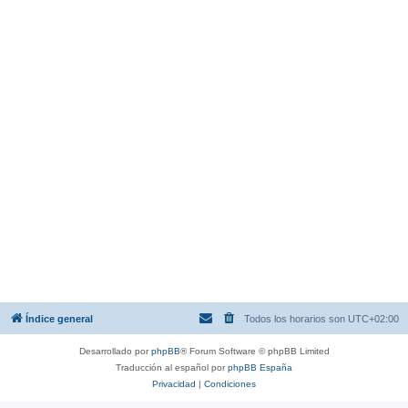
Índice general
Todos los horarios son
UTC+02:00
Desarrollado por
phpBB
® Forum Software © phpBB Limited
Traducción al español por
phpBB España
Privacidad
|
Condiciones