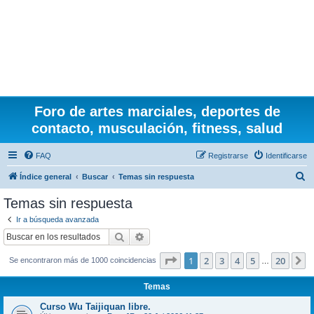
Foro de artes marciales, deportes de
contacto, musculación, fitness, salud
FAQ
Registrarse
Identificarse
B
Índice general
Buscar
Temas sin respuesta
u
Temas sin respuesta
s
Ir a búsqueda avanzada
c
Buscar
Búsqueda avanzada
a
Página
1
de
20
1
2
3
4
5
20
S
Se encontraron más de 1000 coincidencias
r
…
Temas
Curso Wu Taijiquan libre.