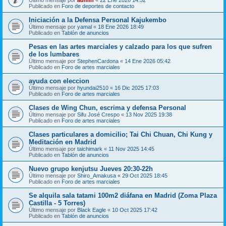
Publicado en
Foro de deportes de contacto
Iniciación a la Defensa Personal Kajukembo
Último mensaje por
yamal
«
18 Ene 2026 18:49
Publicado en
Tablón de anuncios
Pesas en las artes marciales y calzado para los que sufren
de los lumbares
Último mensaje por
StephenCardona
«
14 Ene 2026 05:42
Publicado en
Foro de artes marciales
ayuda con eleccion
Último mensaje por
hyundai2510
«
16 Dic 2025 17:03
Publicado en
Foro de artes marciales
Clases de Wing Chun, escrima y defensa Personal
Último mensaje por
Sifu José Crespo
«
13 Nov 2025 19:38
Publicado en
Foro de artes marciales
Clases particulares a domicilio; Tai Chi Chuan, Chi Kung y
Meditación en Madrid
Último mensaje por
taichimark
«
11 Nov 2025 14:45
Publicado en
Tablón de anuncios
Nuevo grupo kenjutsu Jueves 20:30-22h
Último mensaje por
Shiro_Amakusa
«
29 Oct 2025 18:45
Publicado en
Foro de artes marciales
Se alquila sala tatami 100m2 diáfana en Madrid (Zoma Plaza
Castilla - 5 Torres)
Último mensaje por
Black Eagle
«
10 Oct 2025 17:42
Publicado en
Tablón de anuncios