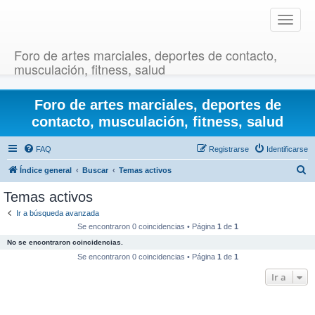
T
o
g
Foro de artes marciales, deportes de contacto,
g
musculación, fitness, salud
l
e
Foro de artes marciales, deportes de
n
a
contacto, musculación, fitness, salud
v
i
FAQ
Registrarse
Identificarse
g
B
Índice general
Buscar
Temas activos
a
u
t
Temas activos
i
s
Ir a búsqueda avanzada
o
c
Se encontraron 0 coincidencias • Página
1
de
1
n
a
No se encontraron coincidencias.
r
Se encontraron 0 coincidencias • Página
1
de
1
Ir a