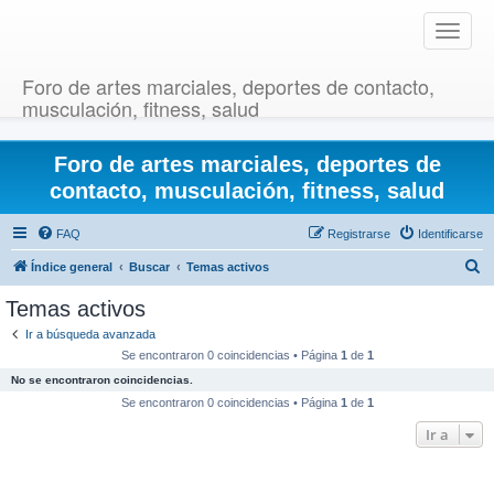
T
o
g
Foro de artes marciales, deportes de contacto,
g
musculación, fitness, salud
l
e
Foro de artes marciales, deportes de
n
a
contacto, musculación, fitness, salud
v
i
FAQ
Registrarse
Identificarse
g
B
Índice general
Buscar
Temas activos
a
u
t
Temas activos
i
s
Ir a búsqueda avanzada
o
c
Se encontraron 0 coincidencias • Página
1
de
1
n
a
No se encontraron coincidencias.
r
Se encontraron 0 coincidencias • Página
1
de
1
Ir a