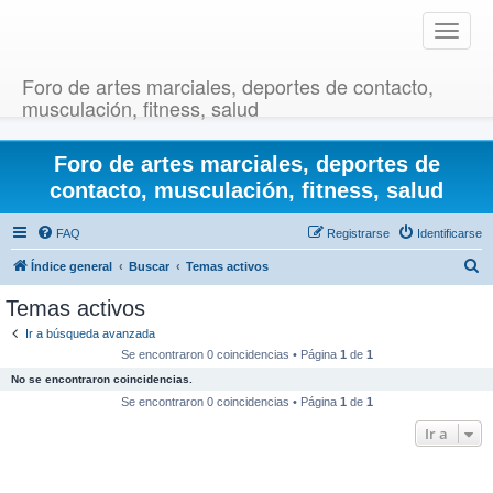
T
o
g
Foro de artes marciales, deportes de contacto,
g
musculación, fitness, salud
l
e
Foro de artes marciales, deportes de
n
a
contacto, musculación, fitness, salud
v
i
FAQ
Registrarse
Identificarse
g
B
Índice general
Buscar
Temas activos
a
u
t
Temas activos
i
s
Ir a búsqueda avanzada
o
c
Se encontraron 0 coincidencias • Página
1
de
1
n
a
No se encontraron coincidencias.
r
Se encontraron 0 coincidencias • Página
1
de
1
Ir a