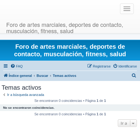
T
o
g
Foro de artes marciales, deportes de contacto,
g
musculación, fitness, salud
l
e
Foro de artes marciales, deportes de
n
a
contacto, musculación, fitness, salud
v
i
FAQ
Registrarse
Identificarse
g
B
Índice general
Buscar
Temas activos
a
u
t
Temas activos
i
s
Ir a búsqueda avanzada
o
c
Se encontraron 0 coincidencias • Página
1
de
1
n
a
No se encontraron coincidencias.
r
Se encontraron 0 coincidencias • Página
1
de
1
Ir a