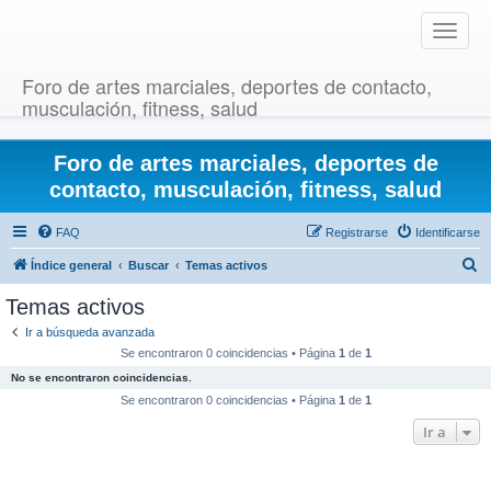
T
o
g
Foro de artes marciales, deportes de contacto,
g
musculación, fitness, salud
l
e
Foro de artes marciales, deportes de
n
a
contacto, musculación, fitness, salud
v
i
FAQ
Registrarse
Identificarse
g
B
Índice general
Buscar
Temas activos
a
u
t
Temas activos
i
s
Ir a búsqueda avanzada
o
c
Se encontraron 0 coincidencias • Página
1
de
1
n
a
No se encontraron coincidencias.
r
Se encontraron 0 coincidencias • Página
1
de
1
Ir a