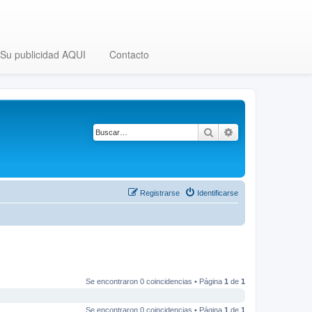
Su publicidad AQUI
Contacto
Buscar
Búsqueda avanza
Registrarse
Identificarse
Se encontraron 0 coincidencias • Página
1
de
1
Se encontraron 0 coincidencias • Página
1
de
1