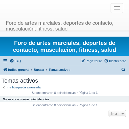
T
o
g
Foro de artes marciales, deportes de contacto,
g
musculación, fitness, salud
l
e
Foro de artes marciales, deportes de
n
a
contacto, musculación, fitness, salud
v
i
FAQ
Registrarse
Identificarse
g
B
Índice general
Buscar
Temas activos
a
u
t
Temas activos
i
s
Ir a búsqueda avanzada
o
c
Se encontraron 0 coincidencias • Página
1
de
1
n
a
No se encontraron coincidencias.
r
Se encontraron 0 coincidencias • Página
1
de
1
Ir a