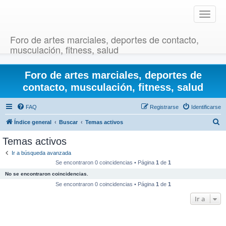
T
o
g
Foro de artes marciales, deportes de contacto,
g
musculación, fitness, salud
l
e
Foro de artes marciales, deportes de
n
a
contacto, musculación, fitness, salud
v
i
FAQ
Registrarse
Identificarse
g
B
Índice general
Buscar
Temas activos
a
u
t
Temas activos
i
s
Ir a búsqueda avanzada
o
c
Se encontraron 0 coincidencias • Página
1
de
1
n
a
No se encontraron coincidencias.
r
Se encontraron 0 coincidencias • Página
1
de
1
Ir a