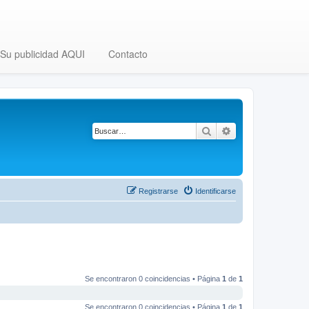
Su publicidad AQUI
Contacto
Buscar
Búsqueda avanza
Registrarse
Identificarse
Se encontraron 0 coincidencias • Página
1
de
1
Se encontraron 0 coincidencias • Página
1
de
1