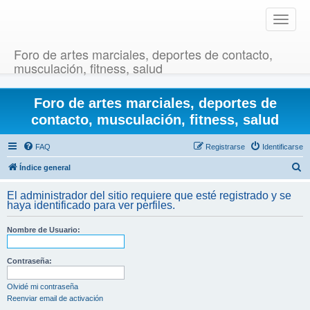
T
o
g
Foro de artes marciales, deportes de contacto,
g
musculación, fitness, salud
l
e
Foro de artes marciales, deportes de
n
a
contacto, musculación, fitness, salud
v
i
FAQ
Registrarse
Identificarse
g
B
Índice general
a
u
t
El administrador del sitio requiere que esté registrado y se
i
s
haya identificado para ver perfiles.
o
c
n
Nombre de Usuario:
a
r
Contraseña:
Olvidé mi contraseña
Reenviar email de activación