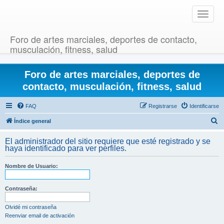
T
o
g
Foro de artes marciales, deportes de contacto,
g
musculación, fitness, salud
l
e
Foro de artes marciales, deportes de
n
a
contacto, musculación, fitness, salud
v
i
FAQ
Registrarse
Identificarse
g
B
Índice general
a
u
t
El administrador del sitio requiere que esté registrado y se
i
s
haya identificado para ver perfiles.
o
c
n
Nombre de Usuario:
a
r
Contraseña:
Olvidé mi contraseña
Reenviar email de activación