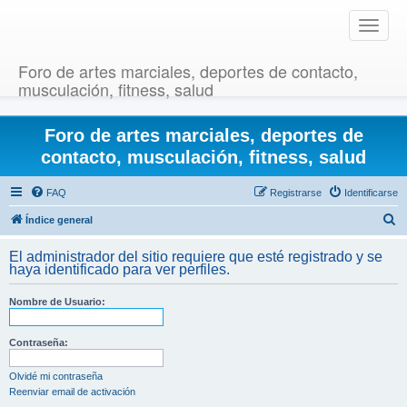
T
o
g
Foro de artes marciales, deportes de contacto,
g
musculación, fitness, salud
l
e
Foro de artes marciales, deportes de
n
a
contacto, musculación, fitness, salud
v
i
FAQ
Registrarse
Identificarse
g
B
Índice general
a
u
t
El administrador del sitio requiere que esté registrado y se
i
s
haya identificado para ver perfiles.
o
c
n
Nombre de Usuario:
a
r
Contraseña:
Olvidé mi contraseña
Reenviar email de activación