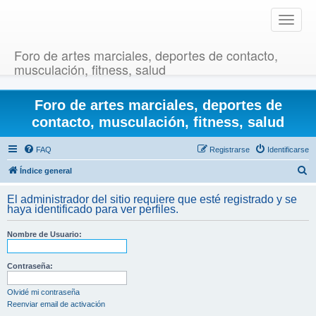
T
o
g
Foro de artes marciales, deportes de contacto,
g
musculación, fitness, salud
l
e
Foro de artes marciales, deportes de
n
a
contacto, musculación, fitness, salud
v
i
FAQ
Registrarse
Identificarse
g
B
Índice general
a
u
t
El administrador del sitio requiere que esté registrado y se
i
s
haya identificado para ver perfiles.
o
c
n
Nombre de Usuario:
a
r
Contraseña:
Olvidé mi contraseña
Reenviar email de activación