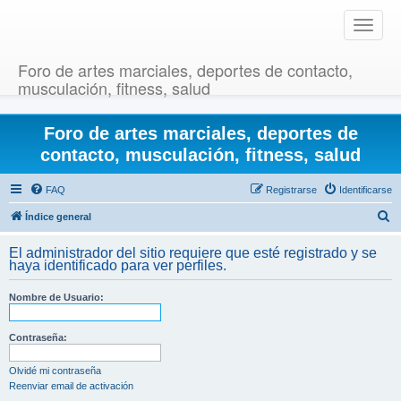
T
o
g
Foro de artes marciales, deportes de contacto,
g
musculación, fitness, salud
l
e
Foro de artes marciales, deportes de
n
a
contacto, musculación, fitness, salud
v
i
FAQ
Registrarse
Identificarse
g
B
Índice general
a
u
t
El administrador del sitio requiere que esté registrado y se
i
s
haya identificado para ver perfiles.
o
c
n
Nombre de Usuario:
a
r
Contraseña:
Olvidé mi contraseña
Reenviar email de activación