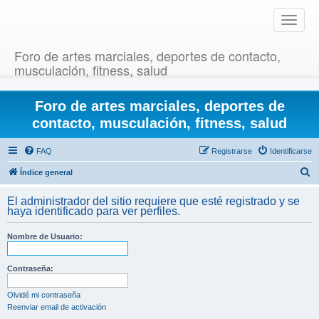
T
o
g
Foro de artes marciales, deportes de contacto,
g
musculación, fitness, salud
l
e
Foro de artes marciales, deportes de
n
a
contacto, musculación, fitness, salud
v
i
FAQ
Registrarse
Identificarse
g
B
Índice general
a
u
t
El administrador del sitio requiere que esté registrado y se
i
s
haya identificado para ver perfiles.
o
c
n
Nombre de Usuario:
a
r
Contraseña:
Olvidé mi contraseña
Reenviar email de activación