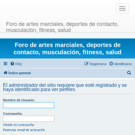
T
o
g
Foro de artes marciales, deportes de contacto,
g
musculación, fitness, salud
l
e
Foro de artes marciales, deportes de
n
a
contacto, musculación, fitness, salud
v
i
FAQ
Registrarse
Identificarse
g
B
Índice general
a
u
t
El administrador del sitio requiere que esté registrado y se
i
s
haya identificado para ver perfiles.
o
c
n
Nombre de Usuario:
a
r
Contraseña:
Olvidé mi contraseña
Reenviar email de activación