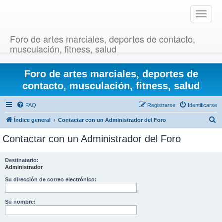
T
o
g
Foro de artes marciales, deportes de contacto,
g
musculación, fitness, salud
l
e
Foro de artes marciales, deportes de
n
a
contacto, musculación, fitness, salud
v
i
FAQ
Registrarse
Identificarse
g
B
Índice general
Contactar con un Administrador del Foro
a
u
t
Contactar con un Administrador del Foro
i
s
o
c
Destinatario:
n
Administrador
a
r
Su dirección de correo electrónico:
Su nombre: