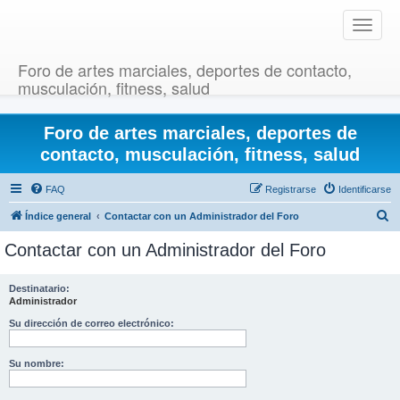
T
o
g
Foro de artes marciales, deportes de contacto,
g
musculación, fitness, salud
l
e
Foro de artes marciales, deportes de
n
a
contacto, musculación, fitness, salud
v
i
FAQ
Registrarse
Identificarse
g
B
Índice general
Contactar con un Administrador del Foro
a
u
t
Contactar con un Administrador del Foro
i
s
o
c
Destinatario:
n
Administrador
a
r
Su dirección de correo electrónico:
Su nombre: