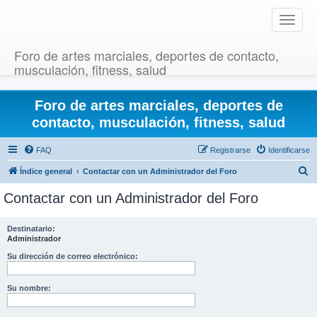
T
o
g
Foro de artes marciales, deportes de contacto,
g
musculación, fitness, salud
l
e
Foro de artes marciales, deportes de
n
a
contacto, musculación, fitness, salud
v
i
FAQ
Registrarse
Identificarse
g
B
Índice general
Contactar con un Administrador del Foro
a
u
t
Contactar con un Administrador del Foro
i
s
o
c
Destinatario:
n
Administrador
a
r
Su dirección de correo electrónico:
Su nombre: