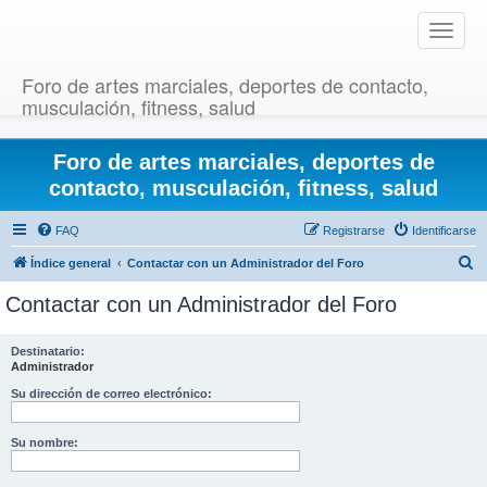
T
o
g
Foro de artes marciales, deportes de contacto,
g
musculación, fitness, salud
l
e
Foro de artes marciales, deportes de
n
a
contacto, musculación, fitness, salud
v
i
FAQ
Registrarse
Identificarse
g
B
Índice general
Contactar con un Administrador del Foro
a
u
t
Contactar con un Administrador del Foro
i
s
o
c
Destinatario:
n
Administrador
a
r
Su dirección de correo electrónico:
Su nombre: