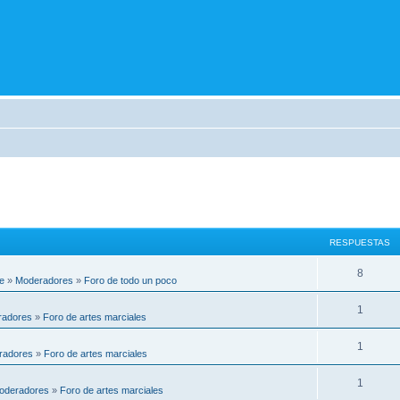
RESPUESTAS
8
e
»
Moderadores
»
Foro de todo un poco
1
radores
»
Foro de artes marciales
1
radores
»
Foro de artes marciales
1
oderadores
»
Foro de artes marciales