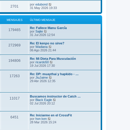
por
edubond
2701
31 May 2026 19:33
MENSAJES
ÚLTIMO MENSAJE
Re: Fallece Manu García
179465
V
por
Sajite
e
31 Jul 2026 12:54
r
ú
Re: El kenpo no sirve?
272969
l
V
por
Wadiana
t
e
06 Ago 2026 21:44
i
r
m
ú
Re: Mi Dieta Para Musculación
o
194806
l
V
por
ricardo50
m
t
e
19 Jul 2026 17:30
e
i
r
n
m
ú
s
Re: DP: muaythai y hapkido - …
o
17263
l
a
V
por
JiuJaime
m
t
j
e
29 Abr 2026 12:35
e
i
e
r
n
m
ú
s
o
l
a
m
t
j
Buscamos instructor de Catch …
e
11017
i
e
V
por
Black Eagle
n
m
e
02 Jul 2026 20:12
s
o
r
a
m
ú
j
e
l
e
Re: Iniciarme en el CrossFit
n
6451
t
V
por
hon ken
s
i
e
28 Mar 2026 15:24
a
m
r
j
o
ú
e