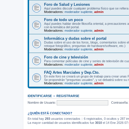
Foro de Salud y Lesiones
Aquí puedes discutir cualquier problema físico que se refiera 
Moderadores:
moderador suplente
,
admin
Foro de todo un poco
Aquí puedes hablar desde filosofía oriental, a precauciones 
con la temática del portal.
Moderadores:
moderador suplente
,
admin
Informática y dudas sobre el portal
Dudas sobre el uso de los foros, blogs, comentarios sobre el
retoque fotográfico, preguntas de hardware/software, etc.)
Moderadores:
moderador suplente
,
admin
Foro de cine y televisión
Para comentar películas de cine y series de televisión de cua
Moderadores:
moderador suplente
,
admin
FAQ Artes Marciales y Dep.Cto.
En este foro se creará un grupo de trabajo para crear unas
Se propondrán "preguntas usuales", y se debatirá sobre su r
Moderadores:
moderador suplente
,
admin
IDENTIFICARSE
•
REGISTRARSE
Nombre de Usuario:
Contraseña:
¿QUIÉN ESTÁ CONECTADO?
En total hay
293
usuarios conectados :: 6 registrados, 0 ocultos y 287 in
La mayor cantidad de usuarios identificados fue
3010
el 14 Ene 2026 07