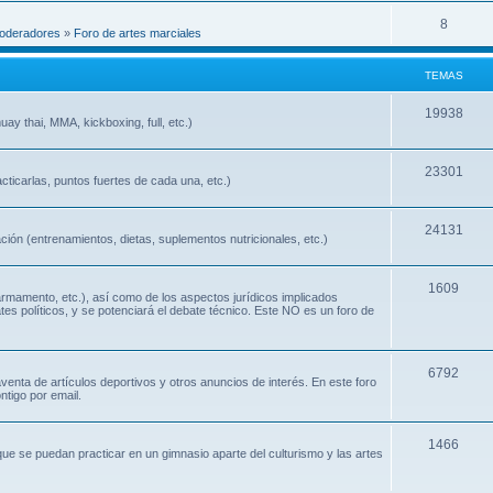
8
oderadores
»
Foro de artes marciales
TEMAS
19938
ay thai, MMA, kickboxing, full, etc.)
23301
cticarlas, puntos fuertes de cada una, etc.)
24131
ión (entrenamientos, dietas, suplementos nutricionales, etc.)
1609
 armamento, etc.), así como de los aspectos jurídicos implicados
ates políticos, y se potenciará el debate técnico. Este NO es un foro de
6792
nta de artículos deportivos y otros anuncios de interés. En este foro
ntigo por email.
1466
que se puedan practicar en un gimnasio aparte del culturismo y las artes