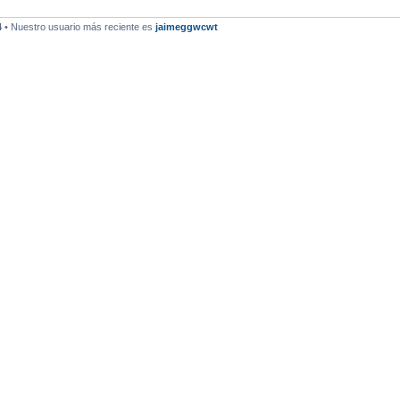
4
• Nuestro usuario más reciente es
jaimeggwcwt