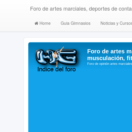
Foro de artes marciales, deportes de contac
Home
Guia Gimnasios
Noticias y Curso
Foro de artes m
musculación, fi
Foro de opinión artes marciales