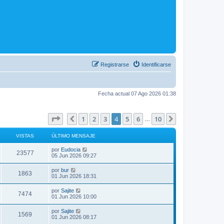
Registrarse
Identificarse
Fecha actual 07 Ago 2026 01:38
Página
4
de
10
1
2
3
4
5
6
10
Anterior
Siguiente
…
VISTAS
ÚLTIMO MENSAJE
por
Eudocia
23577
05 Jun 2026 09:27
por
bur
1863
01 Jun 2026 18:31
por
Sajite
7474
01 Jun 2026 10:00
por
Sajite
1569
01 Jun 2026 08:17