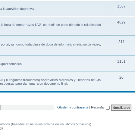
1567
a la actividad deportiva.
4629
a la hora de tomar rayos UVA, es decir, un poco de todo lo relacionado
311
 portal, así como toda clase de duda de informática (edición de video,
1151
lquier temática.
20
 FAQ (Preguntas frecuentes) sobre Artes Marciales y Deportes de Cto.
espuesta, para dar lugar a un documento final.
Olvidé mi contraseña
|
Recordar
vitados (basados en usuarios activos en los últimos 5 minutos)
:07