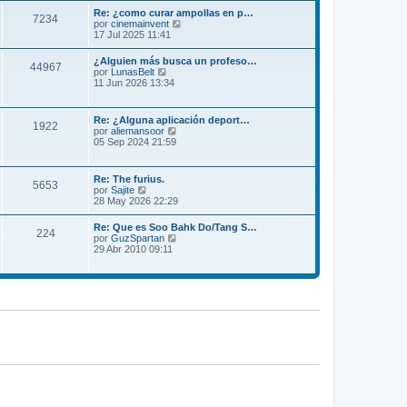
m
l
Re: ¿como curar ampollas en p…
e
7234
t
V
por
cinemainvent
n
i
e
17 Jul 2025 11:41
s
m
r
a
o
ú
j
¿Alguien más busca un profeso…
m
44967
l
e
V
por
LunasBelt
e
t
e
11 Jun 2026 13:34
n
i
r
s
m
ú
a
o
l
j
Re: ¿Alguna aplicación deport…
m
1922
t
e
V
por
aliemansoor
e
i
e
05 Sep 2024 21:59
n
m
r
s
o
ú
a
m
l
j
Re: The furius.
e
5653
t
e
V
por
Sajite
n
i
e
28 May 2026 22:29
s
m
r
a
o
ú
j
Re: Que es Soo Bahk Do/Tang S…
m
224
l
e
V
por
GuzSpartan
e
t
e
29 Abr 2010 09:11
n
i
r
s
m
ú
a
o
l
j
m
t
e
e
i
n
m
s
o
a
m
j
e
e
n
s
a
j
e