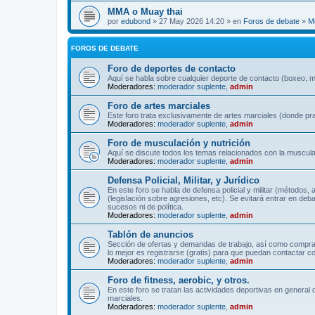
MMA o Muay thai
por
edubond
» 27 May 2026 14:20 » en
Foros de debate
»
M
FOROS DE DEBATE
Foro de deportes de contacto
Aquí se habla sobre cualquier deporte de contacto (boxeo, mu
Moderadores:
moderador suplente
,
admin
Foro de artes marciales
Este foro trata exclusivamente de artes marciales (donde pra
Moderadores:
moderador suplente
,
admin
Foro de musculación y nutrición
Aquí se discute todos los temas relacionados con la musculac
Moderadores:
moderador suplente
,
admin
Defensa Policial, Militar, y Jurídico
En este foro se habla de defensa policial y militar (métodos,
(legislación sobre agresiones, etc). Se evitará entrar en deb
sucesos ni de política.
Moderadores:
moderador suplente
,
admin
Tablón de anuncios
Sección de ofertas y demandas de trabajo, así como comprave
lo mejor es registrarse (gratis) para que puedan contactar co
Moderadores:
moderador suplente
,
admin
Foro de fitness, aerobic, y otros.
En este foro se tratan las actividades deportivas en general 
marciales.
Moderadores:
moderador suplente
,
admin