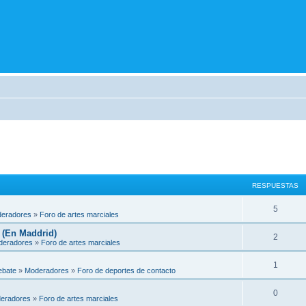
RESPUESTAS
5
eradores
»
Foro de artes marciales
 (En Maddrid)
2
deradores
»
Foro de artes marciales
1
ebate
»
Moderadores
»
Foro de deportes de contacto
0
eradores
»
Foro de artes marciales