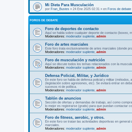
Mi Dieta Para Musculación
por
Fran_Bustes
» 24 Ene 2025 02:31 » en
Foros de debate
FOROS DE DEBATE
Foro de deportes de contacto
Aquí se habla sobre cualquier deporte de contacto (boxeo, mu
Moderadores:
moderador suplente
,
admin
Foro de artes marciales
Este foro trata exclusivamente de artes marciales (donde pra
Moderadores:
moderador suplente
,
admin
Foro de musculación y nutrición
Aquí se discute todos los temas relacionados con la musculac
Moderadores:
moderador suplente
,
admin
Defensa Policial, Militar, y Jurídico
En este foro se habla de defensa policial y militar (métodos,
(legislación sobre agresiones, etc). Se evitará entrar en deb
sucesos ni de política.
Moderadores:
moderador suplente
,
admin
Tablón de anuncios
Sección de ofertas y demandas de trabajo, así como comprave
lo mejor es registrarse (gratis) para que puedan contactar co
Moderadores:
moderador suplente
,
admin
Foro de fitness, aerobic, y otros.
En este foro se tratan las actividades deportivas en general 
marciales.
Moderadores:
moderador suplente
,
admin