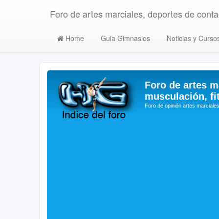
Foro de artes marciales, deportes de contac
Home
Guia Gimnasios
Noticias y Curso
Foro de artes m
musculación, fi
Foro de opinión artes marciales