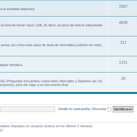
1567
a la actividad deportiva.
4629
a la hora de tomar rayos UVA, es decir, un poco de todo lo relacionado
311
 portal, así como toda clase de duda de informática (edición de video,
1151
lquier temática.
20
 FAQ (Preguntas frecuentes) sobre Artes Marciales y Deportes de Cto.
espuesta, para dar lugar a un documento final.
Olvidé mi contraseña
|
Recordar
vitados (basados en usuarios activos en los últimos 5 minutos)
:07