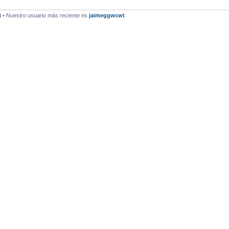
4
• Nuestro usuario más reciente es
jaimeggwcwt