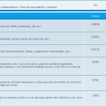
10
»
Moderadores
»
Foro de musculación y nutrición
TEMAS
19938
ay thai, MMA, kickboxing, full, etc.)
23301
cticarlas, puntos fuertes de cada una, etc.)
24131
ión (entrenamientos, dietas, suplementos nutricionales, etc.)
1609
 armamento, etc.), así como de los aspectos jurídicos implicados
ates políticos, y se potenciará el debate técnico. Este NO es un foro de
6792
nta de artículos deportivos y otros anuncios de interés. En este foro
ntigo por email.
1466
que se puedan practicar en un gimnasio aparte del culturismo y las artes