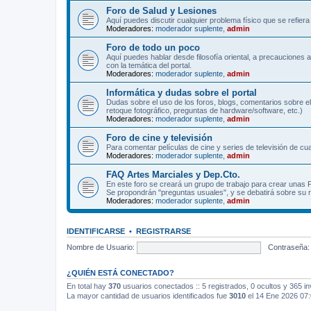
Foro de Salud y Lesiones
Aquí puedes discutir cualquier problema físico que se refiera 
Moderadores:
moderador suplente
,
admin
Foro de todo un poco
Aquí puedes hablar desde filosofía oriental, a precauciones 
con la temática del portal.
Moderadores:
moderador suplente
,
admin
Informática y dudas sobre el portal
Dudas sobre el uso de los foros, blogs, comentarios sobre el
retoque fotográfico, preguntas de hardware/software, etc.)
Moderadores:
moderador suplente
,
admin
Foro de cine y televisión
Para comentar películas de cine y series de televisión de cua
Moderadores:
moderador suplente
,
admin
FAQ Artes Marciales y Dep.Cto.
En este foro se creará un grupo de trabajo para crear unas
Se propondrán "preguntas usuales", y se debatirá sobre su r
Moderadores:
moderador suplente
,
admin
IDENTIFICARSE
•
REGISTRARSE
Nombre de Usuario:
Contraseña:
¿QUIÉN ESTÁ CONECTADO?
En total hay
370
usuarios conectados :: 5 registrados, 0 ocultos y 365 in
La mayor cantidad de usuarios identificados fue
3010
el 14 Ene 2026 07