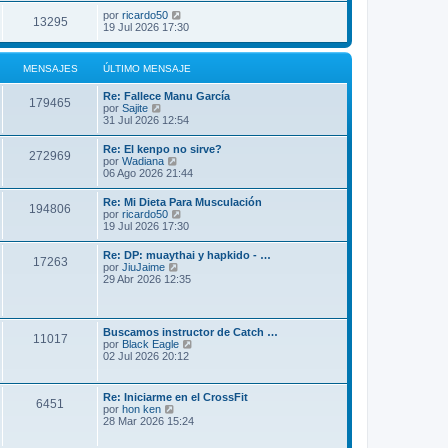
por
ricardo50
13295
19 Jul 2026 17:30
MENSAJES
ÚLTIMO MENSAJE
Re: Fallece Manu García
179465
V
por
Sajite
e
31 Jul 2026 12:54
r
ú
Re: El kenpo no sirve?
272969
l
V
por
Wadiana
t
e
06 Ago 2026 21:44
i
r
m
ú
Re: Mi Dieta Para Musculación
o
194806
l
V
por
ricardo50
m
t
e
19 Jul 2026 17:30
e
i
r
n
m
ú
s
Re: DP: muaythai y hapkido - …
o
17263
l
a
V
por
JiuJaime
m
t
j
e
29 Abr 2026 12:35
e
i
e
r
n
m
ú
s
o
l
a
m
t
j
Buscamos instructor de Catch …
e
11017
i
e
V
por
Black Eagle
n
m
e
02 Jul 2026 20:12
s
o
r
a
m
ú
j
e
l
e
Re: Iniciarme en el CrossFit
n
6451
t
V
por
hon ken
s
i
e
28 Mar 2026 15:24
a
m
r
j
o
ú
e