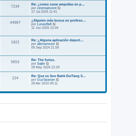
m
l
Re: ¿como curar ampollas en p…
e
7234
t
V
por
cinemainvent
n
i
e
17 Jul 2025 11:41
s
m
r
a
o
ú
j
¿Alguien más busca un profeso…
m
44967
l
e
V
por
LunasBelt
e
t
e
11 Jun 2026 13:34
n
i
r
s
m
ú
a
o
l
j
Re: ¿Alguna aplicación deport…
m
1922
t
e
V
por
aliemansoor
e
i
e
05 Sep 2024 21:59
n
m
r
s
o
ú
a
m
l
j
Re: The furius.
e
5653
t
e
V
por
Sajite
n
i
e
28 May 2026 22:29
s
m
r
a
o
ú
j
Re: Que es Soo Bahk Do/Tang S…
m
224
l
e
V
por
GuzSpartan
e
t
e
29 Abr 2010 09:11
n
i
r
s
m
ú
a
o
l
j
m
t
e
e
i
n
m
s
o
a
m
j
e
e
n
s
a
j
e