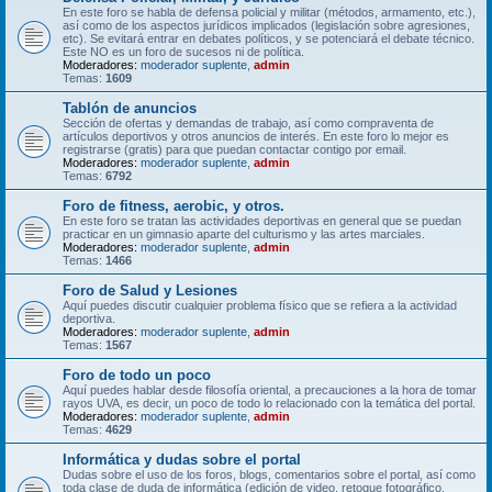
En este foro se habla de defensa policial y militar (métodos, armamento, etc.),
así como de los aspectos jurídicos implicados (legislación sobre agresiones,
etc). Se evitará entrar en debates políticos, y se potenciará el debate técnico.
Este NO es un foro de sucesos ni de política.
Moderadores:
moderador suplente
,
admin
Temas:
1609
Tablón de anuncios
Sección de ofertas y demandas de trabajo, así como compraventa de
artículos deportivos y otros anuncios de interés. En este foro lo mejor es
registrarse (gratis) para que puedan contactar contigo por email.
Moderadores:
moderador suplente
,
admin
Temas:
6792
Foro de fitness, aerobic, y otros.
En este foro se tratan las actividades deportivas en general que se puedan
practicar en un gimnasio aparte del culturismo y las artes marciales.
Moderadores:
moderador suplente
,
admin
Temas:
1466
Foro de Salud y Lesiones
Aquí puedes discutir cualquier problema físico que se refiera a la actividad
deportiva.
Moderadores:
moderador suplente
,
admin
Temas:
1567
Foro de todo un poco
Aquí puedes hablar desde filosofía oriental, a precauciones a la hora de tomar
rayos UVA, es decir, un poco de todo lo relacionado con la temática del portal.
Moderadores:
moderador suplente
,
admin
Temas:
4629
Informática y dudas sobre el portal
Dudas sobre el uso de los foros, blogs, comentarios sobre el portal, así como
toda clase de duda de informática (edición de video, retoque fotográfico,