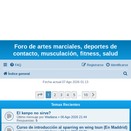
Foro de artes marciales, deportes de
contacto, musculación, fitness, salud
FAQ
Registrarse
Identificarse
B
Índice general
u
Fecha actual 07 Ago 2026 01:13
s
Página
1
de
10
1
2
3
4
5
10
Siguiente
c
…
a
Temas Recientes
r
El kenpo no sirve?
Último mensaje por
Wadiana
«
06 Ago 2026 21:44
Respuestas:
5
Curso de introducción al sparring en wing tsun (En Maddrid)