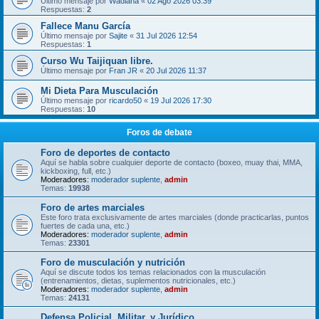
Último mensaje por
Wadiana
«
02 Ago 2026 03:39
Respuestas:
2
Fallece Manu García
Último mensaje por
Sajite
«
31 Jul 2026 12:54
Respuestas:
1
Curso Wu Taijiquan libre.
Último mensaje por
Fran JR
«
20 Jul 2026 11:37
Mi Dieta Para Musculación
Último mensaje por
ricardo50
«
19 Jul 2026 17:30
Respuestas:
10
Foros de debate
Foro de deportes de contacto
Aquí se habla sobre cualquier deporte de contacto (boxeo, muay thai, MMA,
kickboxing, full, etc.)
Moderadores:
moderador suplente
,
admin
Temas:
19938
Foro de artes marciales
Este foro trata exclusivamente de artes marciales (donde practicarlas, puntos
fuertes de cada una, etc.)
Moderadores:
moderador suplente
,
admin
Temas:
23301
Foro de musculación y nutrición
Aquí se discute todos los temas relacionados con la musculación
(entrenamientos, dietas, suplementos nutricionales, etc.)
Moderadores:
moderador suplente
,
admin
Temas:
24131
Defensa Policial, Militar, y Jurídico