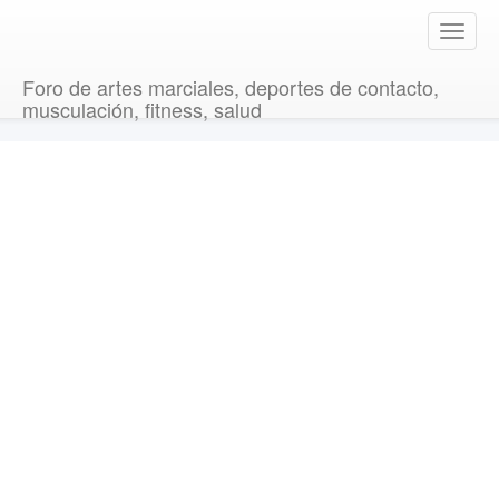
T
o
g
Foro de artes marciales, deportes de contacto,
g
musculación, fitness, salud
l
e
n
a
v
i
g
a
t
i
o
n