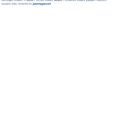
Mensajes totales
770634
• Temas totales
88983
• Usuarios totales
21934
• Nuestro
usuario más reciente es
jaimeggwcwt