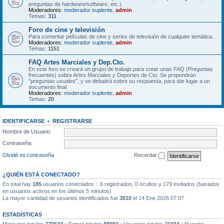
preguntas de hardware/software, etc.)
Moderadores:
moderador suplente
,
admin
Temas:
311
Foro de cine y televisión
Para comentar películas de cine y series de televisión de cualquier temática.
Moderadores:
moderador suplente
,
admin
Temas:
1151
FAQ Artes Marciales y Dep.Cto.
En este foro se creará un grupo de trabajo para crear unas FAQ (Preguntas
frecuentes) sobre Artes Marciales y Deportes de Cto. Se propondrán
"preguntas usuales", y se debatirá sobre su respuesta, para dar lugar a un
documento final.
Moderadores:
moderador suplente
,
admin
Temas:
20
IDENTIFICARSE
•
REGISTRARSE
Nombre de Usuario:
Contraseña:
Olvidé mi contraseña
Recordar
¿QUIÉN ESTÁ CONECTADO?
En total hay
185
usuarios conectados :: 6 registrados, 0 ocultos y 179 invitados (basados
en usuarios activos en los últimos 5 minutos)
La mayor cantidad de usuarios identificados fue
3010
el 14 Ene 2026 07:07
ESTADÍSTICAS