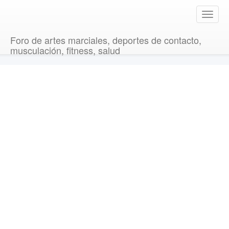
T
o
g
Foro de artes marciales, deportes de contacto,
g
musculación, fitness, salud
l
e
n
a
v
i
g
a
t
i
o
n