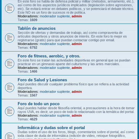
En este foro se habla de defensa policial y militar (métodos, armamento, etc.),
así como de los aspectos jurídicos implicados (legislación sobre agresiones,
etc). Se evitará entrar en debates políticos, y se potenciará el debate técnico.
Este NO es un foro de sucesos ni de política.
Moderadores:
moderador suplente
,
admin
Temas:
1609
Tablón de anuncios
Sección de ofertas y demandas de trabajo, así como compraventa de
artículos deportivos y otros anuncios de interés. En este foro lo mejor es
registrarse (gratis) para que puedan contactar contigo por email.
Moderadores:
moderador suplente
,
admin
Temas:
6792
Foro de fitness, aerobic, y otros.
En este foro se tratan las actividades deportivas en general que se puedan
practicar en un gimnasio aparte del culturismo y las artes marciales.
Moderadores:
moderador suplente
,
admin
Temas:
1466
Foro de Salud y Lesiones
Aquí puedes discutir cualquier problema físico que se refiera a la actividad
deportiva.
Moderadores:
moderador suplente
,
admin
Temas:
1567
Foro de todo un poco
Aquí puedes hablar desde filosofía oriental, a precauciones a la hora de tomar
rayos UVA, es decir, un poco de todo lo relacionado con la temática del portal.
Moderadores:
moderador suplente
,
admin
Temas:
4629
Informática y dudas sobre el portal
Dudas sobre el uso de los foros, blogs, comentarios sobre el portal, así como
toda clase de duda de informática (edición de video, retoque fotográfico,