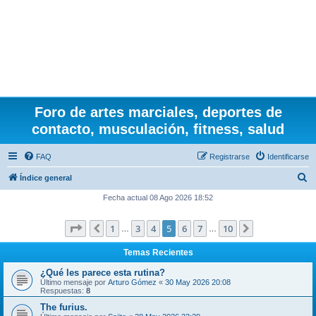
Foro de artes marciales, deportes de
contacto, musculación, fitness, salud
FAQ
Registrarse
Identificarse
B
Índice general
u
Fecha actual 08 Ago 2026 18:52
s
Página
5
de
10
1
3
4
5
6
7
10
Anterior
Siguiente
c
…
…
a
Temas Recientes
r
¿Qué les parece esta rutina?
Último mensaje por
Arturo Gómez
«
30 May 2026 20:08
Respuestas:
8
The furius.