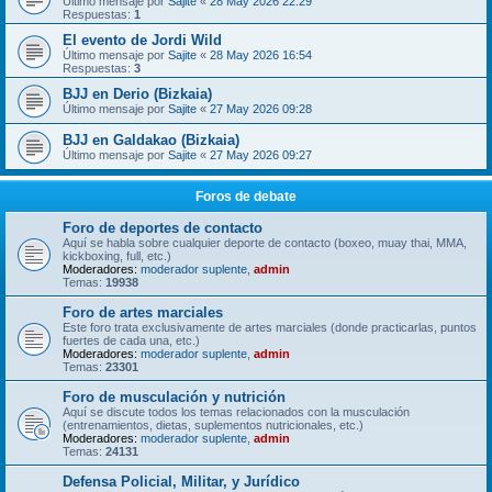
Último mensaje por
Sajite
«
28 May 2026 22:29
Respuestas:
1
El evento de Jordi Wild
Último mensaje por
Sajite
«
28 May 2026 16:54
Respuestas:
3
BJJ en Derio (Bizkaia)
Último mensaje por
Sajite
«
27 May 2026 09:28
BJJ en Galdakao (Bizkaia)
Último mensaje por
Sajite
«
27 May 2026 09:27
Foros de debate
Foro de deportes de contacto
Aquí se habla sobre cualquier deporte de contacto (boxeo, muay thai, MMA,
kickboxing, full, etc.)
Moderadores:
moderador suplente
,
admin
Temas:
19938
Foro de artes marciales
Este foro trata exclusivamente de artes marciales (donde practicarlas, puntos
fuertes de cada una, etc.)
Moderadores:
moderador suplente
,
admin
Temas:
23301
Foro de musculación y nutrición
Aquí se discute todos los temas relacionados con la musculación
(entrenamientos, dietas, suplementos nutricionales, etc.)
Moderadores:
moderador suplente
,
admin
Temas:
24131
Defensa Policial, Militar, y Jurídico