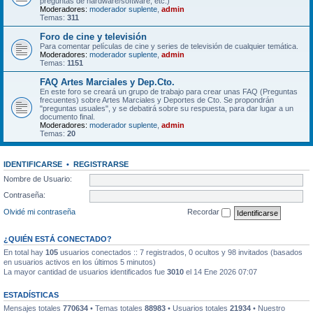
preguntas de hardware/software, etc.)
Moderadores:
moderador suplente
,
admin
Temas:
311
Foro de cine y televisión
Para comentar películas de cine y series de televisión de cualquier temática.
Moderadores:
moderador suplente
,
admin
Temas:
1151
FAQ Artes Marciales y Dep.Cto.
En este foro se creará un grupo de trabajo para crear unas FAQ (Preguntas
frecuentes) sobre Artes Marciales y Deportes de Cto. Se propondrán
"preguntas usuales", y se debatirá sobre su respuesta, para dar lugar a un
documento final.
Moderadores:
moderador suplente
,
admin
Temas:
20
IDENTIFICARSE
•
REGISTRARSE
Nombre de Usuario:
Contraseña:
Olvidé mi contraseña
Recordar
¿QUIÉN ESTÁ CONECTADO?
En total hay
105
usuarios conectados :: 7 registrados, 0 ocultos y 98 invitados (basados
en usuarios activos en los últimos 5 minutos)
La mayor cantidad de usuarios identificados fue
3010
el 14 Ene 2026 07:07
ESTADÍSTICAS
Mensajes totales
770634
• Temas totales
88983
• Usuarios totales
21934
• Nuestro