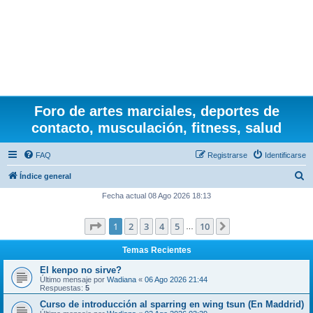
Foro de artes marciales, deportes de
contacto, musculación, fitness, salud
FAQ
Registrarse
Identificarse
B
Índice general
u
Fecha actual 08 Ago 2026 18:13
s
Página
1
de
10
1
2
3
4
5
10
Siguiente
c
…
a
Temas Recientes
r
El kenpo no sirve?
Último mensaje por
Wadiana
«
06 Ago 2026 21:44
Respuestas:
5
Curso de introducción al sparring en wing tsun (En Maddrid)