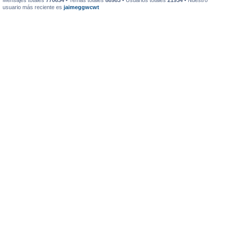
Mensajes totales
770634
• Temas totales
88983
• Usuarios totales
21934
• Nuestro
usuario más reciente es
jaimeggwcwt