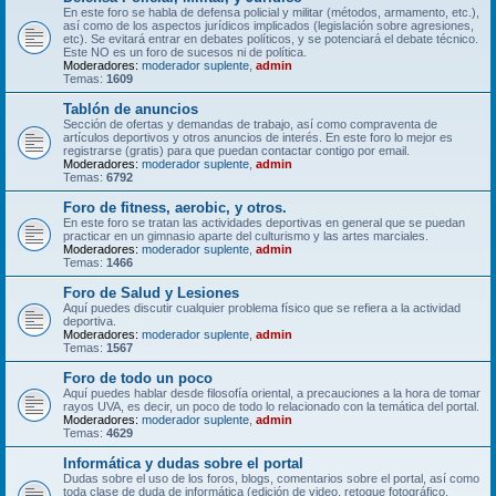
En este foro se habla de defensa policial y militar (métodos, armamento, etc.),
así como de los aspectos jurídicos implicados (legislación sobre agresiones,
etc). Se evitará entrar en debates políticos, y se potenciará el debate técnico.
Este NO es un foro de sucesos ni de política.
Moderadores:
moderador suplente
,
admin
Temas:
1609
Tablón de anuncios
Sección de ofertas y demandas de trabajo, así como compraventa de
artículos deportivos y otros anuncios de interés. En este foro lo mejor es
registrarse (gratis) para que puedan contactar contigo por email.
Moderadores:
moderador suplente
,
admin
Temas:
6792
Foro de fitness, aerobic, y otros.
En este foro se tratan las actividades deportivas en general que se puedan
practicar en un gimnasio aparte del culturismo y las artes marciales.
Moderadores:
moderador suplente
,
admin
Temas:
1466
Foro de Salud y Lesiones
Aquí puedes discutir cualquier problema físico que se refiera a la actividad
deportiva.
Moderadores:
moderador suplente
,
admin
Temas:
1567
Foro de todo un poco
Aquí puedes hablar desde filosofía oriental, a precauciones a la hora de tomar
rayos UVA, es decir, un poco de todo lo relacionado con la temática del portal.
Moderadores:
moderador suplente
,
admin
Temas:
4629
Informática y dudas sobre el portal
Dudas sobre el uso de los foros, blogs, comentarios sobre el portal, así como
toda clase de duda de informática (edición de video, retoque fotográfico,