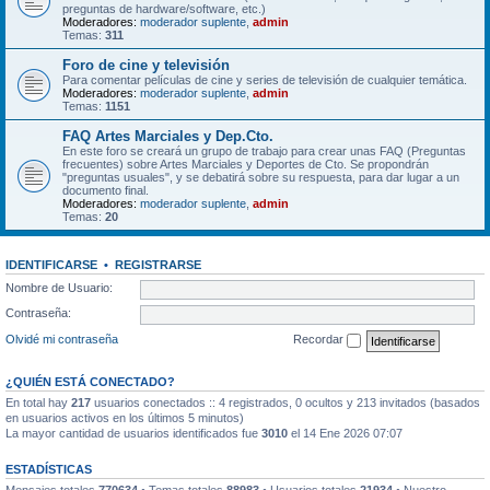
preguntas de hardware/software, etc.)
Moderadores:
moderador suplente
,
admin
Temas:
311
Foro de cine y televisión
Para comentar películas de cine y series de televisión de cualquier temática.
Moderadores:
moderador suplente
,
admin
Temas:
1151
FAQ Artes Marciales y Dep.Cto.
En este foro se creará un grupo de trabajo para crear unas FAQ (Preguntas
frecuentes) sobre Artes Marciales y Deportes de Cto. Se propondrán
"preguntas usuales", y se debatirá sobre su respuesta, para dar lugar a un
documento final.
Moderadores:
moderador suplente
,
admin
Temas:
20
IDENTIFICARSE
•
REGISTRARSE
Nombre de Usuario:
Contraseña:
Olvidé mi contraseña
Recordar
¿QUIÉN ESTÁ CONECTADO?
En total hay
217
usuarios conectados :: 4 registrados, 0 ocultos y 213 invitados (basados
en usuarios activos en los últimos 5 minutos)
La mayor cantidad de usuarios identificados fue
3010
el 14 Ene 2026 07:07
ESTADÍSTICAS