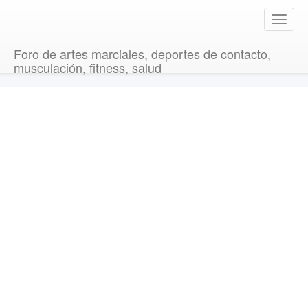
T
o
g
Foro de artes marciales, deportes de contacto,
g
musculación, fitness, salud
l
e
n
a
v
i
g
a
t
i
o
n