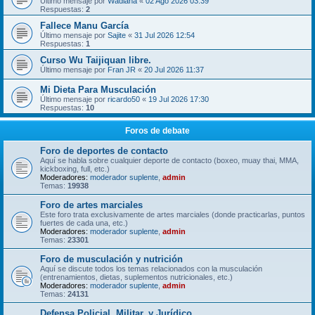
Último mensaje por
Wadiana
«
02 Ago 2026 03:39
Respuestas:
2
Fallece Manu García
Último mensaje por
Sajite
«
31 Jul 2026 12:54
Respuestas:
1
Curso Wu Taijiquan libre.
Último mensaje por
Fran JR
«
20 Jul 2026 11:37
Mi Dieta Para Musculación
Último mensaje por
ricardo50
«
19 Jul 2026 17:30
Respuestas:
10
Foros de debate
Foro de deportes de contacto
Aquí se habla sobre cualquier deporte de contacto (boxeo, muay thai, MMA,
kickboxing, full, etc.)
Moderadores:
moderador suplente
,
admin
Temas:
19938
Foro de artes marciales
Este foro trata exclusivamente de artes marciales (donde practicarlas, puntos
fuertes de cada una, etc.)
Moderadores:
moderador suplente
,
admin
Temas:
23301
Foro de musculación y nutrición
Aquí se discute todos los temas relacionados con la musculación
(entrenamientos, dietas, suplementos nutricionales, etc.)
Moderadores:
moderador suplente
,
admin
Temas:
24131
Defensa Policial, Militar, y Jurídico