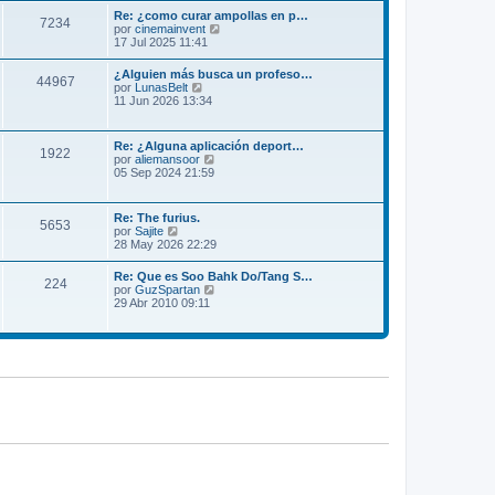
m
l
Re: ¿como curar ampollas en p…
e
7234
t
V
por
cinemainvent
n
i
e
17 Jul 2025 11:41
s
m
r
a
o
ú
j
¿Alguien más busca un profeso…
m
44967
l
e
V
por
LunasBelt
e
t
e
11 Jun 2026 13:34
n
i
r
s
m
ú
a
o
l
j
Re: ¿Alguna aplicación deport…
m
1922
t
e
V
por
aliemansoor
e
i
e
05 Sep 2024 21:59
n
m
r
s
o
ú
a
m
l
j
Re: The furius.
e
5653
t
e
V
por
Sajite
n
i
e
28 May 2026 22:29
s
m
r
a
o
ú
j
Re: Que es Soo Bahk Do/Tang S…
m
224
l
e
V
por
GuzSpartan
e
t
e
29 Abr 2010 09:11
n
i
r
s
m
ú
a
o
l
j
m
t
e
e
i
n
m
s
o
a
m
j
e
e
n
s
a
j
e