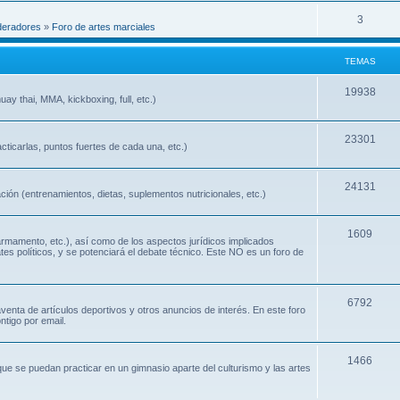
3
eradores
»
Foro de artes marciales
TEMAS
19938
ay thai, MMA, kickboxing, full, etc.)
23301
cticarlas, puntos fuertes de cada una, etc.)
24131
ión (entrenamientos, dietas, suplementos nutricionales, etc.)
1609
 armamento, etc.), así como de los aspectos jurídicos implicados
ates políticos, y se potenciará el debate técnico. Este NO es un foro de
6792
nta de artículos deportivos y otros anuncios de interés. En este foro
ntigo por email.
1466
que se puedan practicar en un gimnasio aparte del culturismo y las artes