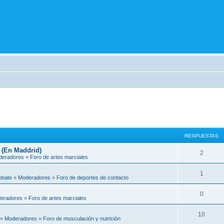
RESPUESTAS
 (En Maddrid)
2
deradores
»
Foro de artes marciales
1
ebate
»
Moderadores
»
Foro de deportes de contacto
0
eradores
»
Foro de artes marciales
10
»
Moderadores
»
Foro de musculación y nutrición