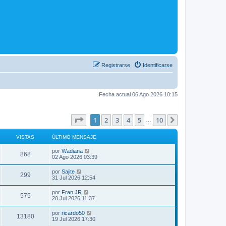
Registrarse
Identificarse
Fecha actual 06 Ago 2026 10:15
Página
1
de
10
1
2
3
4
5
10
Siguiente
…
VISTAS
ÚLTIMO MENSAJE
por
Wadiana
868
02 Ago 2026 03:39
por
Sajite
299
31 Jul 2026 12:54
por
Fran JR
575
20 Jul 2026 11:37
por
ricardo50
13180
19 Jul 2026 17:30