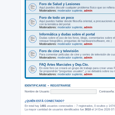
Foro de Salud y Lesiones
Aquí puedes discutir cualquier problema físico que se refiera 
Moderadores:
moderador suplente
,
admin
Foro de todo un poco
Aquí puedes hablar desde filosofía oriental, a precauciones 
con la temática del portal.
Moderadores:
moderador suplente
,
admin
Informática y dudas sobre el portal
Dudas sobre el uso de los foros, blogs, comentarios sobre el
retoque fotográfico, preguntas de hardware/software, etc.)
Moderadores:
moderador suplente
,
admin
Foro de cine y televisión
Para comentar películas de cine y series de televisión de cua
Moderadores:
moderador suplente
,
admin
FAQ Artes Marciales y Dep.Cto.
En este foro se creará un grupo de trabajo para crear unas
Se propondrán "preguntas usuales", y se debatirá sobre su r
Moderadores:
moderador suplente
,
admin
IDENTIFICARSE
•
REGISTRARSE
Nombre de Usuario:
Contraseña:
¿QUIÉN ESTÁ CONECTADO?
En total hay
1481
usuarios conectados :: 7 registrados, 0 ocultos y 1474
La mayor cantidad de usuarios identificados fue
3010
el 14 Ene 2026 07