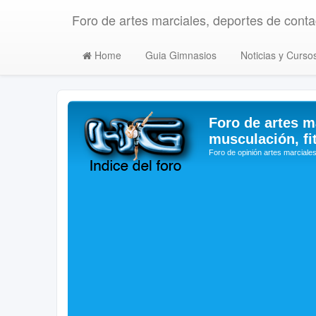
Foro de artes marciales, deportes de contac
Home
Guia Gimnasios
Noticias y Curso
Foro de artes m
musculación, fi
Foro de opinión artes marciales