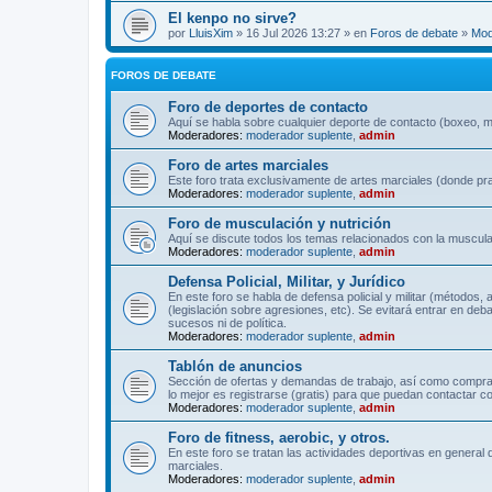
El kenpo no sirve?
por
LluisXim
» 16 Jul 2026 13:27 » en
Foros de debate
»
Mod
FOROS DE DEBATE
Foro de deportes de contacto
Aquí se habla sobre cualquier deporte de contacto (boxeo, mu
Moderadores:
moderador suplente
,
admin
Foro de artes marciales
Este foro trata exclusivamente de artes marciales (donde pra
Moderadores:
moderador suplente
,
admin
Foro de musculación y nutrición
Aquí se discute todos los temas relacionados con la musculac
Moderadores:
moderador suplente
,
admin
Defensa Policial, Militar, y Jurídico
En este foro se habla de defensa policial y militar (métodos,
(legislación sobre agresiones, etc). Se evitará entrar en deb
sucesos ni de política.
Moderadores:
moderador suplente
,
admin
Tablón de anuncios
Sección de ofertas y demandas de trabajo, así como comprave
lo mejor es registrarse (gratis) para que puedan contactar co
Moderadores:
moderador suplente
,
admin
Foro de fitness, aerobic, y otros.
En este foro se tratan las actividades deportivas en general 
marciales.
Moderadores:
moderador suplente
,
admin