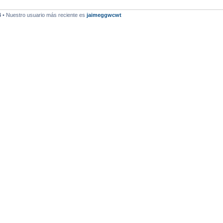
4
• Nuestro usuario más reciente es
jaimeggwcwt