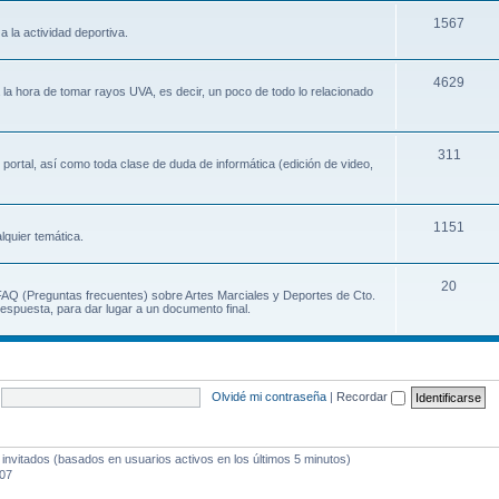
1567
a la actividad deportiva.
4629
a la hora de tomar rayos UVA, es decir, un poco de todo lo relacionado
311
 portal, así como toda clase de duda de informática (edición de video,
1151
lquier temática.
20
 FAQ (Preguntas frecuentes) sobre Artes Marciales y Deportes de Cto.
espuesta, para dar lugar a un documento final.
Olvidé mi contraseña
|
Recordar
 invitados (basados en usuarios activos en los últimos 5 minutos)
:07