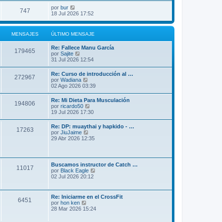
por
bur
747
18 Jul 2026 17:52
MENSAJES
ÚLTIMO MENSAJE
Re: Fallece Manu García
179465
V
por
Sajite
e
31 Jul 2026 12:54
r
ú
Re: Curso de introducción al …
272967
l
V
por
Wadiana
t
e
02 Ago 2026 03:39
i
r
m
ú
Re: Mi Dieta Para Musculación
o
194806
l
V
por
ricardo50
m
t
e
19 Jul 2026 17:30
e
i
r
n
m
ú
s
Re: DP: muaythai y hapkido - …
o
17263
l
a
V
por
JiuJaime
m
t
j
e
29 Abr 2026 12:35
e
i
e
r
n
m
ú
s
o
l
a
m
t
j
Buscamos instructor de Catch …
e
11017
i
e
V
por
Black Eagle
n
m
e
02 Jul 2026 20:12
s
o
r
a
m
ú
j
e
l
e
Re: Iniciarme en el CrossFit
n
6451
t
V
por
hon ken
s
i
e
28 Mar 2026 15:24
a
m
r
j
o
ú
e