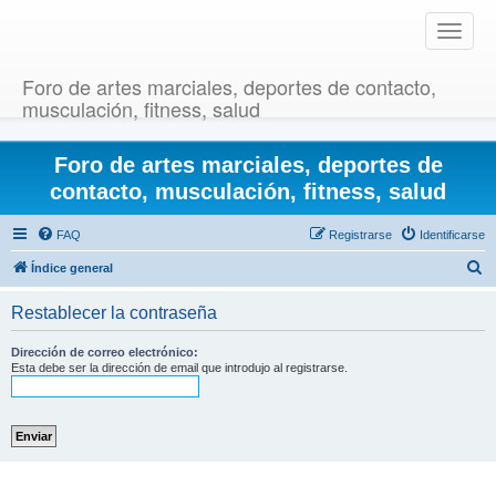
T
o
g
Foro de artes marciales, deportes de contacto,
g
musculación, fitness, salud
l
e
Foro de artes marciales, deportes de
n
a
contacto, musculación, fitness, salud
v
i
FAQ
Registrarse
Identificarse
g
B
Índice general
a
u
t
Restablecer la contraseña
i
s
o
c
Dirección de correo electrónico:
n
Esta debe ser la dirección de email que introdujo al registrarse.
a
r