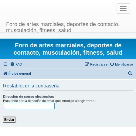
T
o
g
Foro de artes marciales, deportes de contacto,
g
musculación, fitness, salud
l
e
Foro de artes marciales, deportes de
n
a
contacto, musculación, fitness, salud
v
i
FAQ
Registrarse
Identificarse
g
B
Índice general
a
u
t
Restablecer la contraseña
i
s
o
c
Dirección de correo electrónico:
n
Esta debe ser la dirección de email que introdujo al registrarse.
a
r