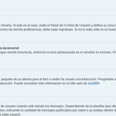
horaria. Si este es el caso, visite el Panel de Control de Usuario y defina su zona
 como las demás preferencias, debe estar registrado. Si no lo está, este es un bu
do incorrecto!
 sigue siendo incorrecta, entonces la hora almacenada en el servidor es errónea. P
 paquete de su idioma para el foro o nadie ha creado una traducción. Pregúntele a
 traducción. Puede encontrar más información en el sitio web de
phpBB
®
suario cuando esté viendo los mensajes. Dependiendo de la plantilla que utilice
ntos, indicando la cantidad de mensajes publicados por usted o su estatus dentro
a cada usuario.