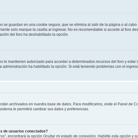
os se guardan en una cookie segura, que se elimina al salir de la página o al cab
ente solo marque la casilla al ingresar. No es recomendable si accede al foro des
tración del foro ha deshabilitado la opción.
les le mantienen autorizado para acceder a determinados recursos del foro y estar
 la administración ha habilitado la opción. Si está teniendo problemas con el ingres
 están archivados en nuestra base de datos. Para modificarlos, visite el Panel de 
 sistema le permitirá cambiar sus datos y preferencias.
as de usuarios conectados?
os”, encontrará la opción
Ocultar mi estado de conexións
. Habilite esta opción y 