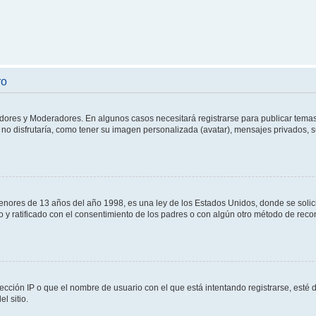
ro
adores y Moderadores. En algunos casos necesitará registrarse para publicar temas
no disfrutaría, como tener su imagen personalizada (avatar), mensajes privados, s
res de 13 años del año 1998, es una ley de los Estados Unidos, donde se solicita 
to y ratificado con el consentimiento de los padres o con algún otro método de rec
ección IP o que el nombre de usuario con el que está intentando registrarse, esté 
l sitio.