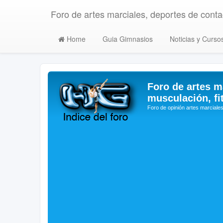
Foro de artes marciales, deportes de contac
Home
Guia Gimnasios
Noticias y Curso
Foro de artes m
musculación, fi
Foro de opinión artes marciales