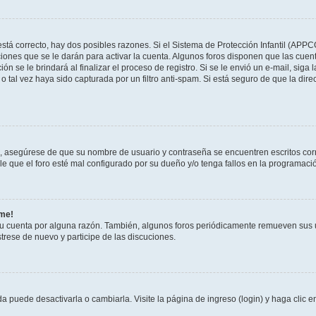
stá correcto, hay dos posibles razones. Si el Sistema de Protección Infantil (APPC
iones que se le darán para activar la cuenta. Algunos foros disponen que las cuen
ón se le brindará al finalizar el proceso de registro. Si se le envió un e-mail, siga
o tal vez haya sido capturada por un filtro anti-spam. Si está seguro de que la di
o, asegúrese de que su nombre de usuario y contraseña se encuentren escritos co
 que el foro esté mal configurado por su dueño y/o tenga fallos en la programació
rme!
su cuenta por alguna razón. También, algunos foros periódicamente remueven sus 
strese de nuevo y participe de las discuciones.
 puede desactivarla o cambiarla. Visite la página de ingreso (login) y haga clic 