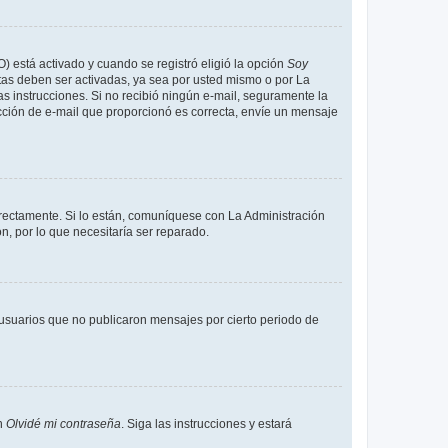
O) está activado y cuando se registró eligió la opción
Soy
tas deben ser activadas, ya sea por usted mismo o por La
 las instrucciones. Si no recibió ningún e-mail, seguramente la
rección de e-mail que proporcionó es correcta, envíe un mensaje
rrectamente. Si lo están, comuníquese con La Administración
n, por lo que necesitaría ser reparado.
usuarios que no publicaron mensajes por cierto periodo de
en
Olvidé mi contraseña
. Siga las instrucciones y estará