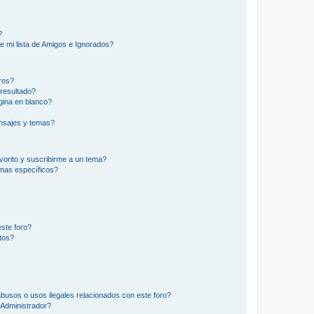
?
e mi lista de Amigos e Ignorados?
ros?
resultado?
ina en blanco?
nsajes y temas?
vorito y suscribirme a un tema?
emas específicos?
ste foro?
tos?
busos o usos ilegales relacionados con este foro?
Administrador?