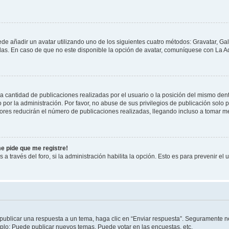
ede añadir un avatar utilizando uno de los siguientes cuatro métodos: Gravatar, Ga
s. En caso de que no este disponible la opción de avatar, comuníquese con La Ad
cantidad de publicaciones realizadas por el usuario o la posición del mismo dentr
r la administración. Por favor, no abuse de sus privilegios de publicación solo p
ores reducirán el número de publicaciones realizadas, llegando incluso a tomar me
me pide que me registre!
 a través del foro, si la administración habilita la opción. Esto es para prevenir e
publicar una respuesta a un tema, haga clic en “Enviar respuesta”. Seguramente ne
mplo: Puede publicar nuevos temas, Puede votar en las encuestas, etc.