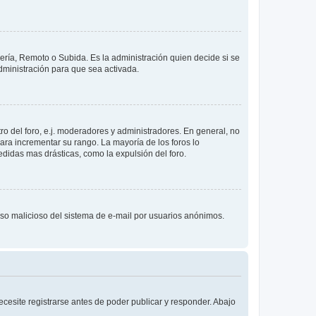
lería, Remoto o Subida. Es la administración quien decide si se
ministración para que sea activada.
o del foro, e.j. moderadores y administradores. En general, no
ara incrementar su rango. La mayoría de los foros lo
didas mas drásticas, como la expulsión del foro.
l uso malicioso del sistema de e-mail por usuarios anónimos.
cesite registrarse antes de poder publicar y responder. Abajo