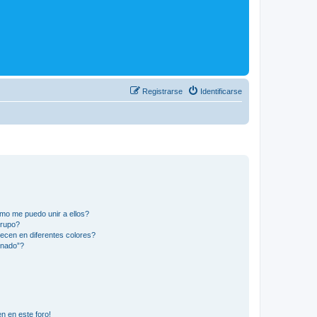
Registrarse
Identificarse
mo me puedo unir a ellos?
Grupo?
ecen en diferentes colores?
inado”?
n en este foro!