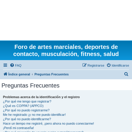
Foro de artes marciales, deportes de
contacto, musculación, fitness, salud
FAQ
Registrarse
Identificarse
B
Índice general
Preguntas Frecuentes
u
Preguntas Frecuentes
s
c
Problemas acerca de la identificación y el registro
¿Por qué me tengo que registrar?
a
¿Qué es COPPA? (APPCO)
r
¿Por qué no puedo registrarme?
Me he registrado ¡y no me puedo identificar!
¿Por qué no puedo identificarme?
Hace un tiempo me registré, ¡pero ahora no puedo conectarme!
¡Perdí mi contraseña!