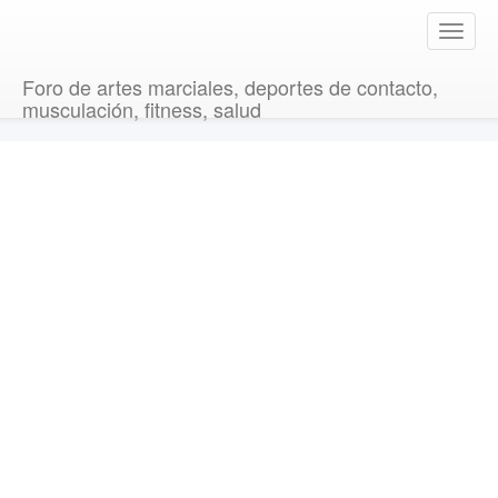
T
o
g
Foro de artes marciales, deportes de contacto,
g
musculación, fitness, salud
l
e
n
a
v
i
g
a
t
i
o
n