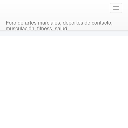
T
o
g
Foro de artes marciales, deportes de contacto,
g
musculación, fitness, salud
l
e
n
a
v
i
g
a
t
i
o
n