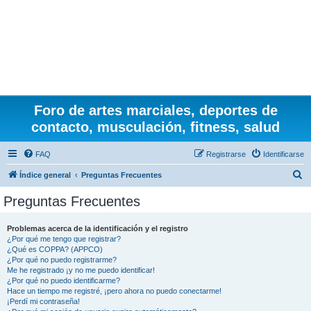
Foro de artes marciales, deportes de
contacto, musculación, fitness, salud
FAQ
Registrarse
Identificarse
B
Índice general
Preguntas Frecuentes
u
Preguntas Frecuentes
s
c
Problemas acerca de la identificación y el registro
¿Por qué me tengo que registrar?
a
¿Qué es COPPA? (APPCO)
r
¿Por qué no puedo registrarme?
Me he registrado ¡y no me puedo identificar!
¿Por qué no puedo identificarme?
Hace un tiempo me registré, ¡pero ahora no puedo conectarme!
¡Perdí mi contraseña!