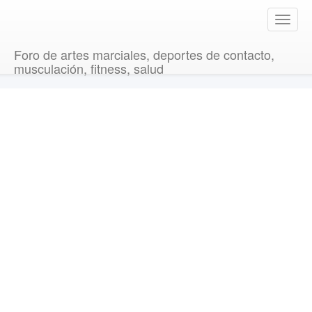
T
o
g
Foro de artes marciales, deportes de contacto,
g
musculación, fitness, salud
l
e
n
a
v
i
g
a
t
i
o
n