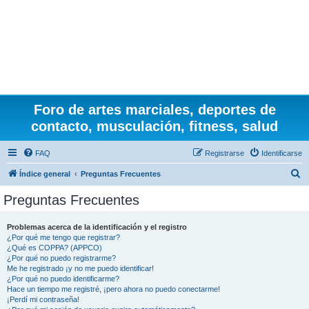
Foro de artes marciales, deportes de
contacto, musculación, fitness, salud
FAQ
Registrarse
Identificarse
B
Índice general
Preguntas Frecuentes
u
Preguntas Frecuentes
s
c
Problemas acerca de la identificación y el registro
¿Por qué me tengo que registrar?
a
¿Qué es COPPA? (APPCO)
r
¿Por qué no puedo registrarme?
Me he registrado ¡y no me puedo identificar!
¿Por qué no puedo identificarme?
Hace un tiempo me registré, ¡pero ahora no puedo conectarme!
¡Perdí mi contraseña!