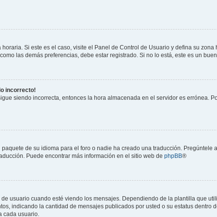
horaria. Si este es el caso, visite el Panel de Control de Usuario y defina su zona
 como las demás preferencias, debe estar registrado. Si no lo está, este es un bu
do incorrecto!
 sigue siendo incorrecta, entonces la hora almacenada en el servidor es errónea. P
 paquete de su idioma para el foro o nadie ha creado una traducción. Pregúntele a
 traducción. Puede encontrar más información en el sitio web de
phpBB
®
suario cuando esté viendo los mensajes. Dependiendo de la plantilla que utilice
ntos, indicando la cantidad de mensajes publicados por usted o su estatus dentro
a cada usuario.