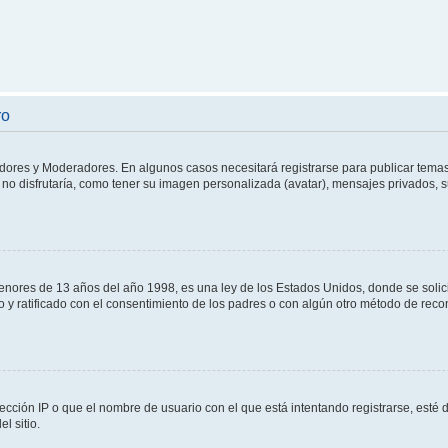
ro
adores y Moderadores. En algunos casos necesitará registrarse para publicar temas
no disfrutaría, como tener su imagen personalizada (avatar), mensajes privados, s
res de 13 años del año 1998, es una ley de los Estados Unidos, donde se solicita 
to y ratificado con el consentimiento de los padres o con algún otro método de rec
ección IP o que el nombre de usuario con el que está intentando registrarse, esté 
l sitio.