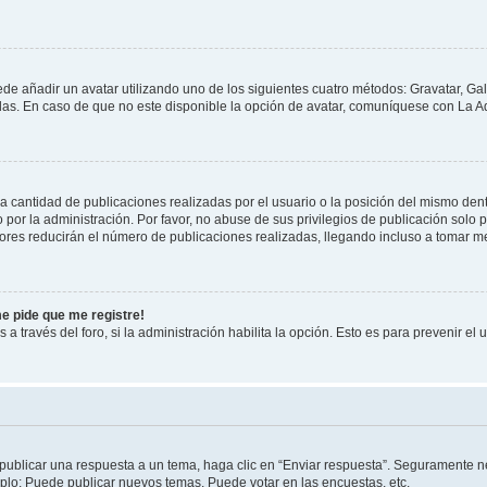
ede añadir un avatar utilizando uno de los siguientes cuatro métodos: Gravatar, Ga
s. En caso de que no este disponible la opción de avatar, comuníquese con La Ad
cantidad de publicaciones realizadas por el usuario o la posición del mismo dentr
r la administración. Por favor, no abuse de sus privilegios de publicación solo p
ores reducirán el número de publicaciones realizadas, llegando incluso a tomar me
me pide que me registre!
 a través del foro, si la administración habilita la opción. Esto es para prevenir e
publicar una respuesta a un tema, haga clic en “Enviar respuesta”. Seguramente ne
mplo: Puede publicar nuevos temas, Puede votar en las encuestas, etc.