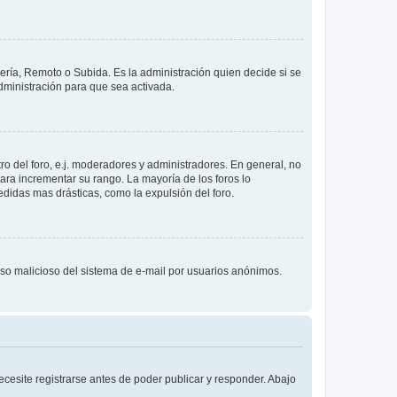
lería, Remoto o Subida. Es la administración quien decide si se
ministración para que sea activada.
o del foro, e.j. moderadores y administradores. En general, no
ara incrementar su rango. La mayoría de los foros lo
didas mas drásticas, como la expulsión del foro.
l uso malicioso del sistema de e-mail por usuarios anónimos.
cesite registrarse antes de poder publicar y responder. Abajo