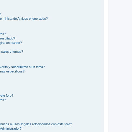
?
e mi lista de Amigos e Ignorados?
ros?
resultado?
ina en blanco?
nsajes y temas?
vorito y suscribirme a un tema?
emas específicos?
ste foro?
tos?
busos o usos ilegales relacionados con este foro?
Administrador?