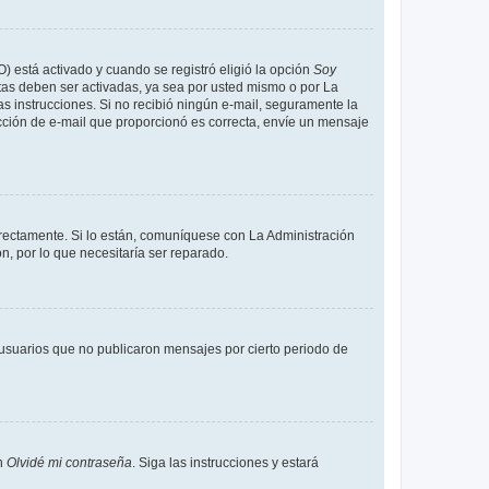
O) está activado y cuando se registró eligió la opción
Soy
tas deben ser activadas, ya sea por usted mismo o por La
 las instrucciones. Si no recibió ningún e-mail, seguramente la
rección de e-mail que proporcionó es correcta, envíe un mensaje
rrectamente. Si lo están, comuníquese con La Administración
n, por lo que necesitaría ser reparado.
usuarios que no publicaron mensajes por cierto periodo de
en
Olvidé mi contraseña
. Siga las instrucciones y estará