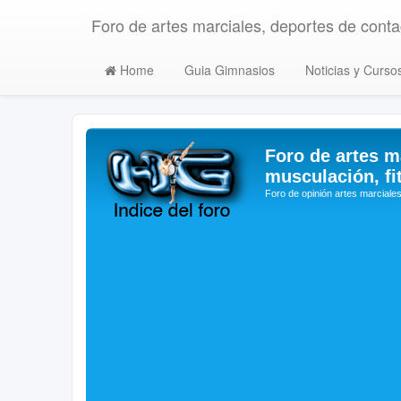
Foro de artes marciales, deportes de contac
Home
Guia Gimnasios
Noticias y Curso
Foro de artes m
musculación, fi
Foro de opinión artes marciales