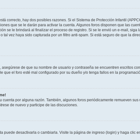
stá correcto, hay dos posibles razones. Si el Sistema de Protección Infantil (APPC
iones que se le darán para activar la cuenta. Algunos foros disponen que las cuen
ón se le brindará al finalizar el proceso de registro. Si se le envió un e-mail, siga
o tal vez haya sido capturada por un filtro anti-spam. Si está seguro de que la di
o, asegúrese de que su nombre de usuario y contraseña se encuentren escritos co
 que el foro esté mal configurado por su dueño y/o tenga fallos en la programació
rme!
su cuenta por alguna razón. También, algunos foros periódicamente remueven sus 
strese de nuevo y participe de las discuciones.
 puede desactivarla o cambiarla. Visite la página de ingreso (login) y haga clic 