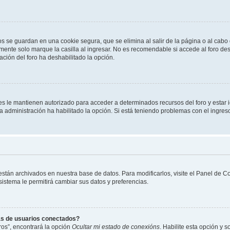
os se guardan en una cookie segura, que se elimina al salir de la página o al cab
ente solo marque la casilla al ingresar. No es recomendable si accede al foro des
tración del foro ha deshabilitado la opción.
les le mantienen autorizado para acceder a determinados recursos del foro y estar
 la administración ha habilitado la opción. Si está teniendo problemas con el ingres
 están archivados en nuestra base de datos. Para modificarlos, visite el Panel de 
 sistema le permitirá cambiar sus datos y preferencias.
as de usuarios conectados?
os”, encontrará la opción
Ocultar mi estado de conexións
. Habilite esta opción y 