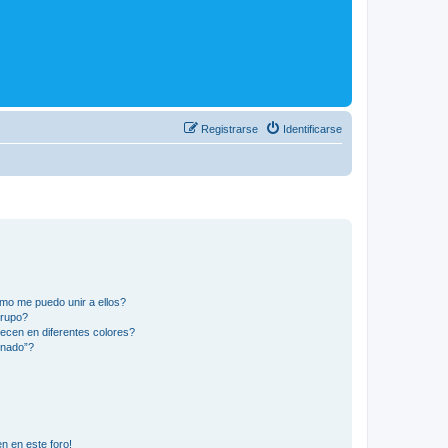
Registrarse
Identificarse
mo me puedo unir a ellos?
Grupo?
ecen en diferentes colores?
inado”?
n en este foro!