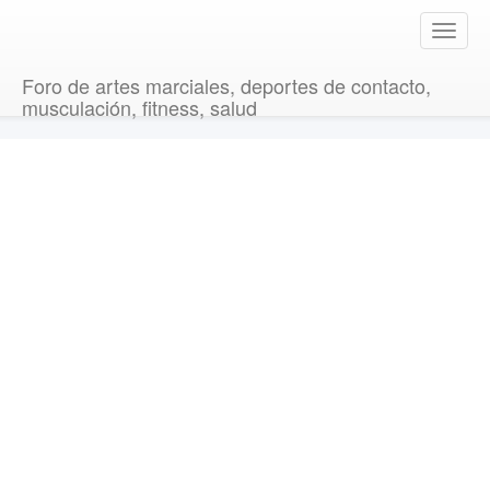
T
o
g
Foro de artes marciales, deportes de contacto,
g
musculación, fitness, salud
l
e
n
a
v
i
g
a
t
i
o
n