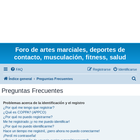
Foro de artes marciales, deportes de
contacto, musculación, fitness, salud
FAQ
Registrarse
Identificarse
B
Índice general
Preguntas Frecuentes
u
Preguntas Frecuentes
s
c
Problemas acerca de la identificación y el registro
¿Por qué me tengo que registrar?
a
¿Qué es COPPA? (APPCO)
r
¿Por qué no puedo registrarme?
Me he registrado ¡y no me puedo identificar!
¿Por qué no puedo identificarme?
Hace un tiempo me registré, ¡pero ahora no puedo conectarme!
¡Perdí mi contraseña!