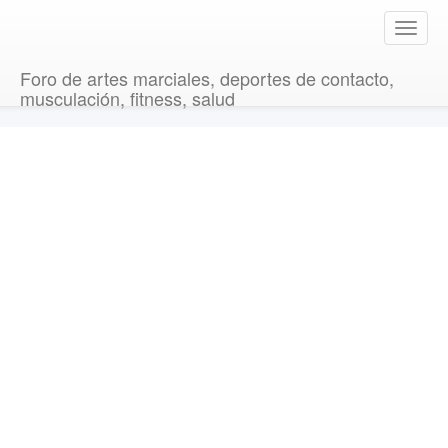
T
o
g
Foro de artes marciales, deportes de contacto,
g
musculación, fitness, salud
l
e
n
a
v
i
g
a
t
i
o
n