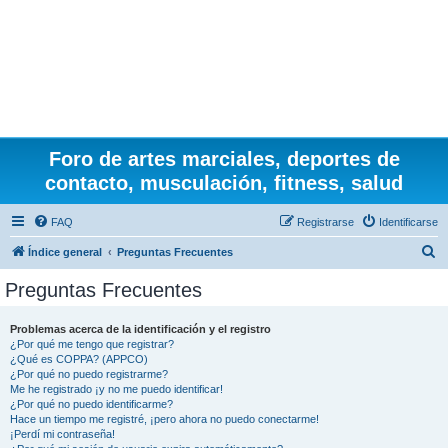
Foro de artes marciales, deportes de
contacto, musculación, fitness, salud
FAQ
Registrarse
Identificarse
B
Índice general
Preguntas Frecuentes
u
Preguntas Frecuentes
s
c
Problemas acerca de la identificación y el registro
¿Por qué me tengo que registrar?
a
¿Qué es COPPA? (APPCO)
r
¿Por qué no puedo registrarme?
Me he registrado ¡y no me puedo identificar!
¿Por qué no puedo identificarme?
Hace un tiempo me registré, ¡pero ahora no puedo conectarme!
¡Perdí mi contraseña!