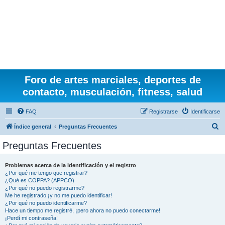
Foro de artes marciales, deportes de
contacto, musculación, fitness, salud
FAQ
Registrarse
Identificarse
B
Índice general
Preguntas Frecuentes
u
Preguntas Frecuentes
s
c
Problemas acerca de la identificación y el registro
¿Por qué me tengo que registrar?
a
¿Qué es COPPA? (APPCO)
r
¿Por qué no puedo registrarme?
Me he registrado ¡y no me puedo identificar!
¿Por qué no puedo identificarme?
Hace un tiempo me registré, ¡pero ahora no puedo conectarme!
¡Perdí mi contraseña!