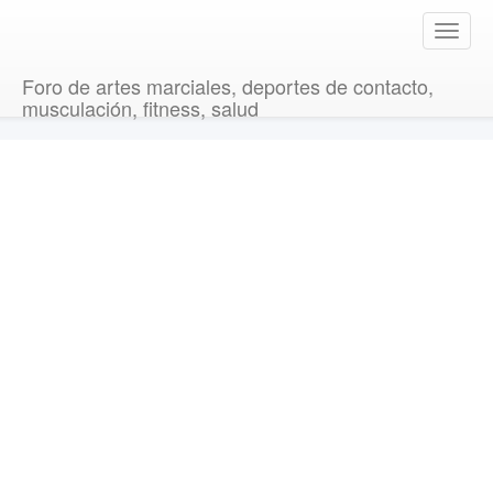
T
o
g
Foro de artes marciales, deportes de contacto,
g
musculación, fitness, salud
l
e
n
a
v
i
g
a
t
i
o
n