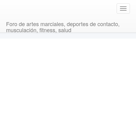
T
o
g
Foro de artes marciales, deportes de contacto,
g
musculación, fitness, salud
l
e
n
a
v
i
g
a
t
i
o
n