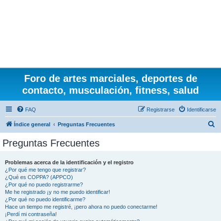
Foro de artes marciales, deportes de
contacto, musculación, fitness, salud
FAQ
Registrarse
Identificarse
B
Índice general
Preguntas Frecuentes
u
Preguntas Frecuentes
s
c
Problemas acerca de la identificación y el registro
¿Por qué me tengo que registrar?
a
¿Qué es COPPA? (APPCO)
r
¿Por qué no puedo registrarme?
Me he registrado ¡y no me puedo identificar!
¿Por qué no puedo identificarme?
Hace un tiempo me registré, ¡pero ahora no puedo conectarme!
¡Perdí mi contraseña!