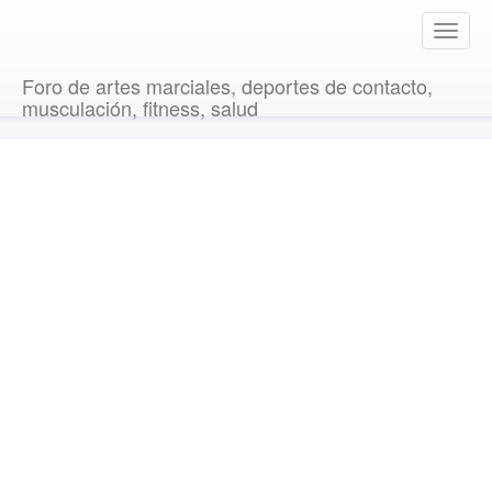
T
o
g
Foro de artes marciales, deportes de contacto,
g
musculación, fitness, salud
l
e
n
a
v
i
g
a
t
i
o
n